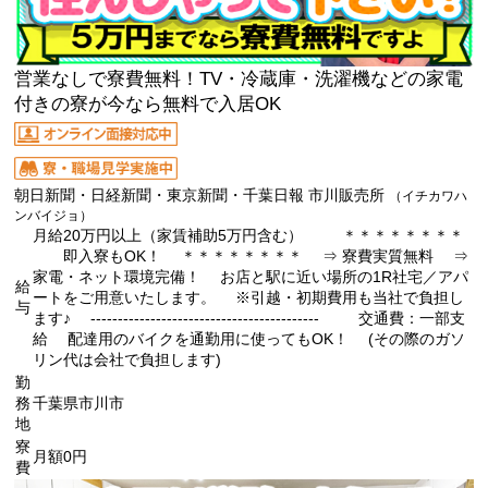
営業なしで寮費無料！TV・冷蔵庫・洗濯機などの家電
付きの寮が今なら無料で入居OK
朝日新聞・日経新聞・東京新聞・千葉日報 市川販売所
（イチカワハ
ンバイジョ）
月給20万円以上（家賃補助5万円含む） ＊＊＊＊＊＊＊＊
即入寮もOK！ ＊＊＊＊＊＊＊＊ ⇒ 寮費実質無料 ⇒
家電・ネット環境完備！ お店と駅に近い場所の1R社宅／アパ
給
ートをご用意いたします。 ※引越・初期費用も当社で負担し
与
ます♪ ------------------------------------------ 交通費：一部支
給 配達用のバイクを通勤用に使ってもOK！ (その際のガソ
リン代は会社で負担します)
勤
務
千葉県市川市
地
寮
月額0円
費