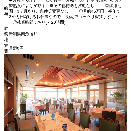
習熟度により変動 ) ※その他待遇も変動なし ◎試用期
給
間：3ヶ月あり、条件等変更なし ◎月給45万円／半年で
与
270万円稼げるお仕事なので 短期でガッツリ稼げますよ♪
◎残業時間：あり(～20時間)
勤
務
新潟県南魚沼郡
地
寮
月額0円
費