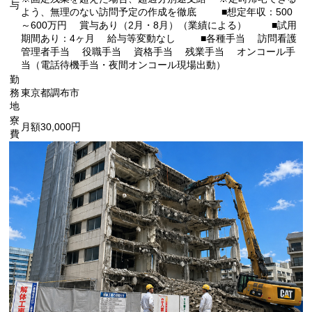
与
よう、無理のない訪問予定の作成を徹底 ■想定年収：500
～600万円 賞与あり（2月・8月）（業績による） ■試用
期間あり：4ヶ月 給与等変動なし ■各種手当 訪問看護
管理者手当 役職手当 資格手当 残業手当 オンコール手
当（電話待機手当・夜間オンコール現場出動）
勤
務
東京都調布市
地
寮
月額30,000円
費