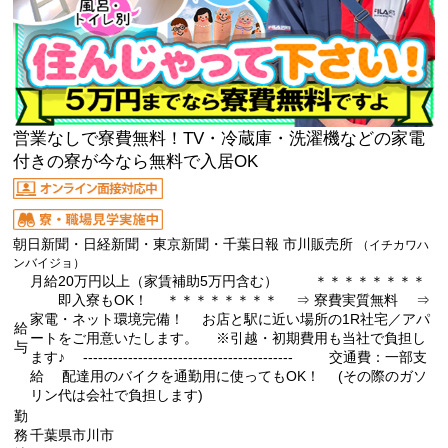
営業なしで寮費無料！TV・冷蔵庫・洗濯機などの家電
付きの寮が今なら無料で入居OK
朝日新聞・日経新聞・東京新聞・千葉日報 市川販売所
（イチカワハ
ンバイジョ）
月給20万円以上（家賃補助5万円含む） ＊＊＊＊＊＊＊＊
即入寮もOK！ ＊＊＊＊＊＊＊＊ ⇒ 寮費実質無料 ⇒
家電・ネット環境完備！ お店と駅に近い場所の1R社宅／アパ
給
ートをご用意いたします。 ※引越・初期費用も当社で負担し
与
ます♪ ------------------------------------------ 交通費：一部支
給 配達用のバイクを通勤用に使ってもOK！ (その際のガソ
リン代は会社で負担します)
勤
務
千葉県市川市