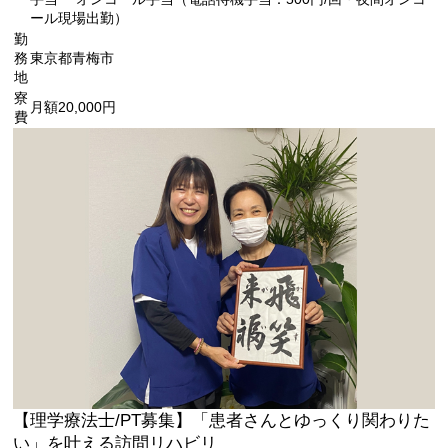
ール現場出勤）
勤
務
東京都青梅市
地
寮
月額20,000円
費
【理学療法士/PT募集】「患者さんとゆっくり関わりた
い」を叶える訪問リハビリ