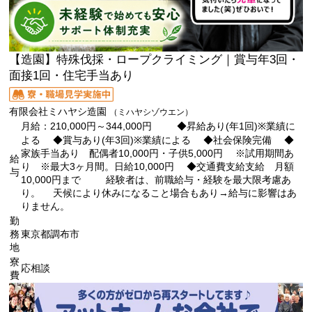
【造園】特殊伐採・ロープクライミング｜賞与年3回・
面接1回・住宅手当あり
有限会社ミハヤシ造園
（ミハヤシゾウエン）
月給：210,000円～344,000円 ◆昇給あり(年1回)※業績に
よる ◆賞与あり(年3回)※業績による ◆社会保険完備 ◆
家族手当あり 配偶者10,000円・子供5,000円 ※試用期間あ
給
り ※最大3ヶ月間。日給10,000円 ◆交通費支給支給 月額
与
10,000円まで 経験者は、前職給与・経験を最大限考慮あ
り。 天候により休みになること場合もあり→給与に影響はあ
りません。
勤
務
東京都調布市
地
寮
応相談
費