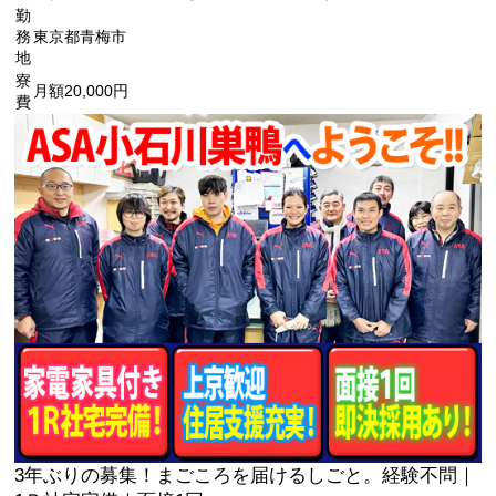
勤
務
東京都青梅市
地
寮
月額20,000円
費
3年ぶりの募集！まごころを届けるしごと。経験不問｜