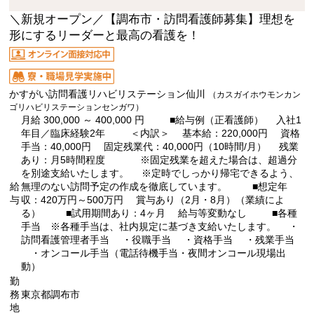
＼新規オープン／【調布市・訪問看護師募集】理想を
形にするリーダーと最高の看護を！
かすがい訪問看護リハビリステーション仙川
（カスガイホウモンカン
ゴリハビリステーションセンガワ）
月給 300,000 ～ 400,000 円 ■給与例（正看護師） 入社1
年目／臨床経験2年 ＜内訳＞ 基本給：220,000円 資格
手当：40,000円 固定残業代：40,000円（10時間/月） 残業
あり：月5時間程度 ※固定残業を超えた場合は、超過分
を別途支給いたします。 ※定時でしっかり帰宅できるよう、
給
無理のない訪問予定の作成を徹底しています。 ■想定年
与
収：420万円～500万円 賞与あり（2月・8月）（業績によ
る） ■試用期間あり：4ヶ月 給与等変動なし ■各種
手当 ※各種手当は、社内規定に基づき支給いたします。 ・
訪問看護管理者手当 ・役職手当 ・資格手当 ・残業手当
・オンコール手当（電話待機手当・夜間オンコール現場出
動）
勤
務
東京都調布市
地