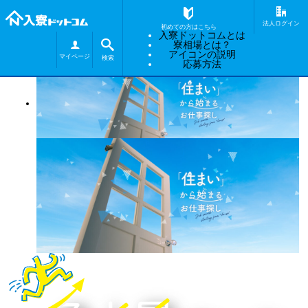
福井県
静岡県
茨城県
-
-
法人ログイン
寮費無料 69%
寮費無料 68%
寮費無料 67%
初めての方はこちら
入寮ドットコムとは
全国平均寮相場
-
-
-
寮相場とは？
アイコンの説明
マイページ
検索
応募方法