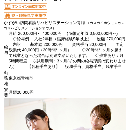
かすがい訪問看護リハビリステーション青梅
（カスガイホウモンカン
ゴリハビリステーションオウメ）
月給 260,000円～ 400,000円 (※想定年収 3,500,000円～)
◇給与例 入社2年目（臨床経験5年以上） 総額 270,000円
内訳 基本給 200,000円 資格手当 30,000円 固定
給
残業代 40,000円（20時間/1ヶ月） ◇20時間/1ヶ月を超え
与
て残業となった場合は別途支給いたします。 ◇残業あり：月
5時間程度 ◇試用期間：3ヶ月(その間の給与形態は変わりませ
ん） 【各種手当あり】 役務手当、資格手当、残業手当
勤
務
東京都青梅市
地
寮
月額20,000円
費