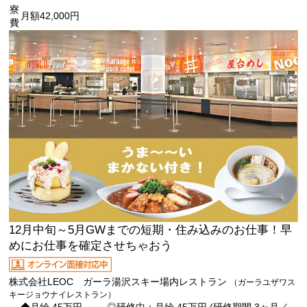
寮
月額42,000円
費
12月中旬～5月GWまでの短期・住み込みのお仕事！早
めにお仕事を確定させちゃおう
株式会社LEOC ガーラ湯沢スキー場内レストラン
（ガーラユザワス
キージョウナイレストラン）
◆月給 45万円 ◎研修中：月給 45万円 (研修期間 3ヶ月／