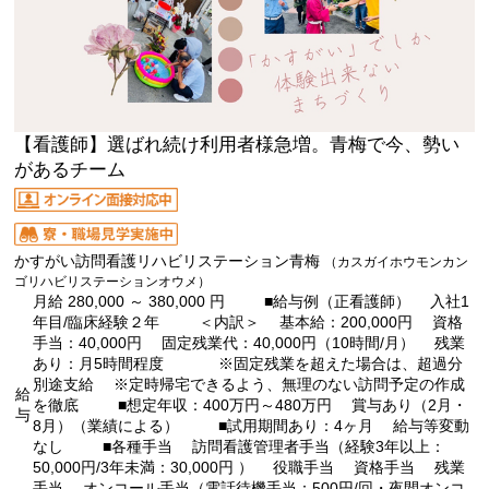
【看護師】選ばれ続け利用者様急増。青梅で今、勢い
があるチーム
かすがい訪問看護リハビリステーション青梅
（カスガイホウモンカン
ゴリハビリステーションオウメ）
月給 280,000 ～ 380,000 円 ■給与例（正看護師） 入社1
年目/臨床経験２年 ＜内訳＞ 基本給：200,000円 資格
手当：40,000円 固定残業代：40,000円（10時間/月） 残業
あり：月5時間程度 ※固定残業を超えた場合は、超過分
別途支給 ※定時帰宅できるよう、無理のない訪問予定の作成
給
を徹底 ■想定年収：400万円～480万円 賞与あり（2月・
与
8月）（業績による） ■試用期間あり：4ヶ月 給与等変動
なし ■各種手当 訪問看護管理者手当（経験3年以上：
50,000円/3年未満：30,000円 ） 役職手当 資格手当 残業
手当 オンコール手当（電話待機手当：500円/回・夜間オンコ