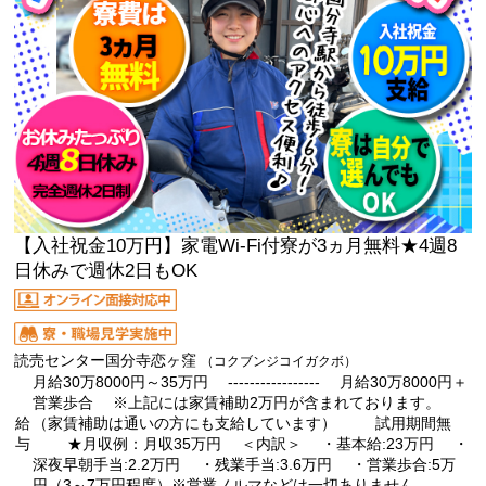
【入社祝金10万円】家電Wi-Fi付寮が3ヵ月無料★4週8
日休みで週休2日もOK
読売センター国分寺恋ヶ窪
（コクブンジコイガクボ）
月給30万8000円～35万円 ----------------- 月給30万8000円＋
営業歩合 ※上記には家賃補助2万円が含まれております。
給
（家賃補助は通いの方にも支給しています） 試用期間無
与
★月収例：月収35万円 ＜内訳＞ ・基本給:23万円 ・
深夜早朝手当:2.2万円 ・残業手当:3.6万円 ・営業歩合:5万
円（3～7万円程度）※営業ノルマなどは一切ありません。