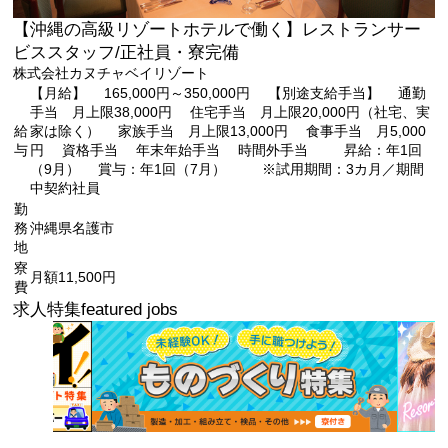
【沖縄の高級リゾートホテルで働く】レストランサー
ビススタッフ/正社員・寮完備
株式会社カヌチャベイリゾート
【月給】 165,000円～350,000円 【別途支給手当】 通勤
手当 月上限38,000円 住宅手当 月上限20,000円（社宅、実
給
家は除く） 家族手当 月上限13,000円 食事手当 月5,000
与
円 資格手当 年末年始手当 時間外手当 昇給：年1回
（9月） 賞与：年1回（7月） ※試用期間：3カ月／期間
中契約社員
勤
務
沖縄県名護市
地
寮
月額11,500円
費
求人特集
featured jobs