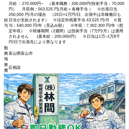
月給 ：270,000円~ （基本職務：200,000円/技術手当：70,000
円） 月収例：563,525 円(月給＋各種手当 ） ※出張日当
250,000 円/月の場合 （25日×1万円/日、出張中は非稼働日も
給
日当が支給されます） ※法定外残業手当 43,525 円/月 ※賞
与
与：540,000 円/年（見込み額） ※年収：7,302,300 円/年（想
定年収） ※研修期間（2週間）は技術手当（7万円/月）は適用
されません (基本給：200,000/円） ※日当は1万~1万8千
円/日で出張先により異なります
勤
務
富山県富山市
地
寮
応相談
費