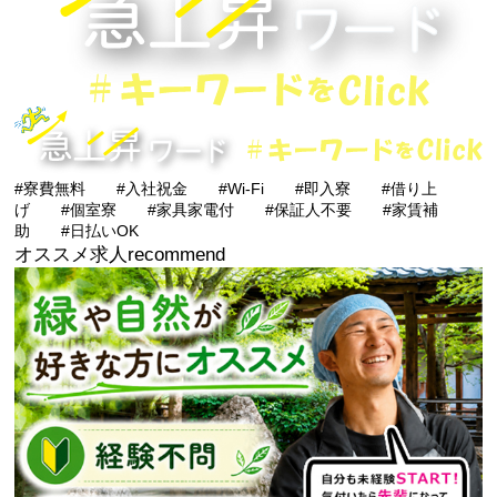
#寮費無料
#入社祝金
#Wi-Fi
#即入寮
#借り上
げ
#個室寮
#家具家電付
#保証人不要
#家賃補
助
#日払いOK
オススメ求人
recommend