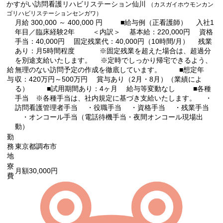
かすがい訪問看護リハビリステーション仙川
（カスガイホウモンカン
ゴリハビリステーションセンガワ）
月給 300,000 ～ 400,000 円 ■給与例（正看護師） 入社1
年目／臨床経験2年 ＜内訳＞ 基本給：220,000円 資格
手当：40,000円 固定残業代：40,000円（10時間/月） 残業
あり：月5時間程度 ※固定残業を超えた場合は、超過分
を別途支給いたします。 ※定時でしっかり帰宅できるよう、
給
無理のない訪問予定の作成を徹底しています。 ■想定年
与
収：420万円～500万円 賞与あり（2月・8月）（業績によ
る） ■試用期間あり：4ヶ月 給与等変動なし ■各種
手当 ※各種手当は、社内規定に基づき支給いたします。 ・
訪問看護管理者手当 ・役職手当 ・資格手当 ・残業手当
・オンコール手当（電話待機手当・夜間オンコール現場出
動）
勤
務
東京都調布市
地
寮
月額30,000円
費