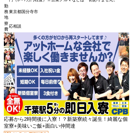
勤
務
東京都国分寺市
地
寮
応相談
費
応募から2時間後に入寮！？新築寮続々誕生！綺麗な個
室寮+美味いご飯+面白い仲間達