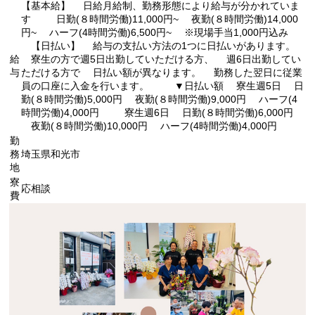
【基本給】 日給月給制、勤務形態により給与が分かれていま
す 日勤(８時間労働)11,000円~ 夜勤(８時間労働)14,000
円~ ハーフ(4時間労働)6,500円~ ※現場手当1,000円込み
【日払い】 給与の支払い方法の1つに日払いがあります。
給
寮生の方で週5日出勤していただける方、 週6日出勤してい
与
ただける方で 日払い額が異なります。 勤務した翌日に従業
員の口座に入金を行います。 ▼日払い額 寮生週5日 日
勤(８時間労働)5,000円 夜勤(８時間労働)9,000円 ハーフ(4
時間労働)4,000円 寮生週6日 日勤(８時間労働)6,000円
夜勤(８時間労働)10,000円 ハーフ(4時間労働)4,000円
勤
務
埼玉県和光市
地
寮
応相談
費