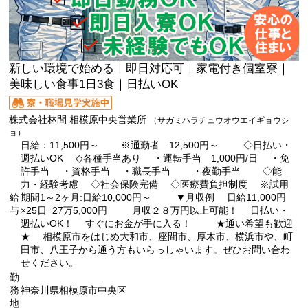
新しい環境で始める｜即日対応可｜家電付き個室寮｜
美味しい食事1日3食｜日払いOK
株式会社林間 相模原中央営業所
（サガミハラチュウオウエイギョウシ
ョ）
日給：11,500円～ ※通勤者 12,500円～ ◇日払い・
週払いOK ◇各種手当あり ・運転手当 1,000円/日 ・免
許手当 ・資格手当 ・職長手当 ・夜勤手当 ◇能
力・経験考慮 ◇社会保険完備 ◇医療費負担制度 ※試用
給
期間1～2ヶ月:日給10,000円～ ▼月収例 日給11,000円
与
×25日=27万5,000円 月収２８万円以上可能！ 日払い・
週払いOK！ すぐにお金が手に入る！ ★通い希望も歓迎
★ 相模原市をはじめ大和市、座間市、厚木市、横浜市や、町
田市、八王子から通う方もいらっしゃいます。ぜひお問い合わ
せください。
勤
務
神奈川県相模原市中央区
地