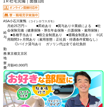
1Ｒ社宅完備｜面接1回
ASA小石川巣鴨
（コイシカワスガモ）
月給25万円～ ■昇給あり ■賞与あり※業績による ■社
会保険完備（健康保険・厚生年金保険・介護保険・雇用保険）
給
■各種手当あり ■積立金制度あり ■退職金制度あり ※試
与
用期間3ヶ月間あり（雇用形態：正社員・待遇条件変動なし）
◎バイク貸与あり ガソリン代は全て会社負担
勤
務
東京都文京区
地
寮
月額40,000円
費