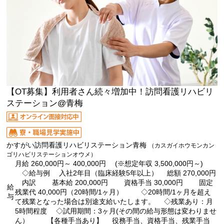
【OT募集】利用者さん続々増加中！訪問看護リハビリ
ステーション@青梅
かすがい訪問看護リハビリステーション青梅
（カスガイホウモンカン
ゴリハビリステーションオウメ）
月給 260,000円～ 400,000円 (※想定年収 3,500,000円～)
◇給与例 入社2年目（臨床経験5年以上） 総額 270,000円
内訳 基本給 200,000円 資格手当 30,000円 固定
給
残業代 40,000円（20時間/1ヶ月） ◇20時間/1ヶ月を超え
与
て残業となった場合は別途支給いたします。 ◇残業あり：月
5時間程度 ◇試用期間：3ヶ月(その間の給与形態は変わりませ
ん） 【各種手当あり】 役務手当、資格手当、残業手当