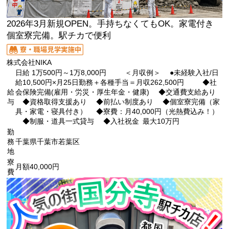
2026年3月新規OPEN。手持ちなくてもOK。家電付き
個室寮完備。駅チカで便利
株式会社NIKA
日給 1万500円～1万8,000円 ＜月収例＞ ●未経験入社/日
給10,500円×月25日勤務＋各種手当＝月収262,500円 ◆社
給
会保険完備(雇用・労災・厚生年金・健康) ◆交通費支給あり
与
◆資格取得支援あり ◆前払い制度あり ◆個室寮完備（家
具・家電・寝具付き） ◆寮費：月40,000円（光熱費込み！）
◆制服・道具一式貸与 ◆入社祝金 最大10万円
勤
務
千葉県千葉市若葉区
地
寮
月額40,000円
費