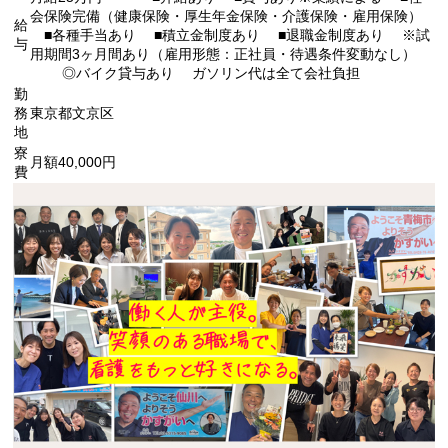
会保険完備（健康保険・厚生年金保険・介護保険・雇用保険）
給
■各種手当あり ■積立金制度あり ■退職金制度あり ※試
与
用期間3ヶ月間あり（雇用形態：正社員・待遇条件変動なし）
◎バイク貸与あり ガソリン代は全て会社負担
勤
務
東京都文京区
地
寮
月額40,000円
費