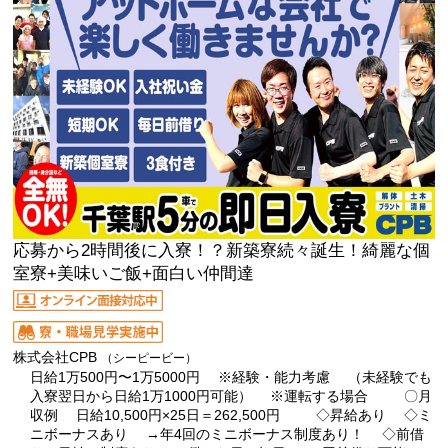
応募から2時間後に入寮！？新築寮続々誕生！綺麗な個
室寮+美味いご飯+面白い仲間達
株式会社CPB
（シーピービー）
日給1万500円〜1万5000円 ※経験・能力考慮 （未経験でも
入寮翌日から日給1万1000円可能） ※運転する場合 〇月
収例 日給10,500円×25日＝262,500円 ◇昇給あり ◇ミ
ニボーナスあり →年4回のミニボーナス制度あり！ ◇前借