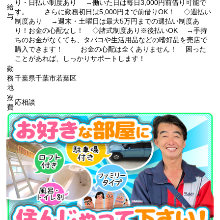
り・日払い制度あり →働いた日は毎日3,000円前借り可能で
給
す。 さらに勤務初日は5,000円まで前借りOK！ ◇週払い
与
制度あり →週末・土曜日は最大5万円までの週払い制度あ
り！お金の心配なし！ ◇諸式制度あり※後払いOK →手持
ちのお金がなくても、タバコや生活用品などの嗜好品を売店で
購入できます！ お金の心配は全くありません！ 困った
ことがあれば、しっかりサポートします！
勤
務
千葉県千葉市若葉区
地
寮
応相談
費