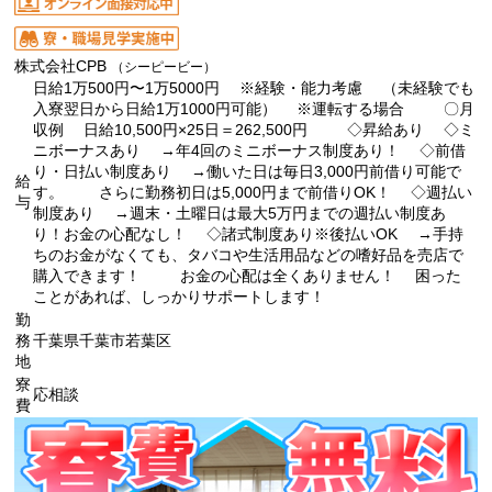
株式会社CPB
（シーピービー）
日給1万500円〜1万5000円 ※経験・能力考慮 （未経験でも
入寮翌日から日給1万1000円可能） ※運転する場合 〇月
収例 日給10,500円×25日＝262,500円 ◇昇給あり ◇ミ
ニボーナスあり →年4回のミニボーナス制度あり！ ◇前借
り・日払い制度あり →働いた日は毎日3,000円前借り可能で
給
す。 さらに勤務初日は5,000円まで前借りOK！ ◇週払い
与
制度あり →週末・土曜日は最大5万円までの週払い制度あ
り！お金の心配なし！ ◇諸式制度あり※後払いOK →手持
ちのお金がなくても、タバコや生活用品などの嗜好品を売店で
購入できます！ お金の心配は全くありません！ 困った
ことがあれば、しっかりサポートします！
勤
務
千葉県千葉市若葉区
地
寮
応相談
費