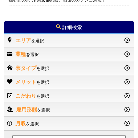
都心部の寮 vs 周辺部の寮、宿命のガチンコ対決！
詳細検索
エリア
を選択
業種
を選択
寮タイプ
を選択
メリット
を選択
こだわり
を選択
雇用形態
を選択
月収
を選択