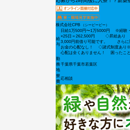
応募から2時間後に入寮！？新築
株式会社CPB
（シーピービー）
日給1万500円〜1万5000円 ※
×25日＝262,500円 ◇昇給
給
3,000円前借り可能です。 さらに
与
お金の心配なし！ ◇諸式制度あり
心配は全くありません！ 困ったこ
勤
務
千葉県千葉市若葉区
地
寮
応相談
費