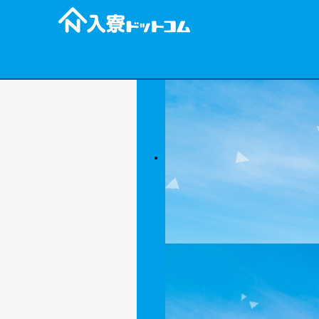
京都
千葉県
神奈川県
5
6
-
位
位
無料 10%
寮費無料 30%
寮費無料 7%
全国平均寮相場
9円
27,500円
34,333円