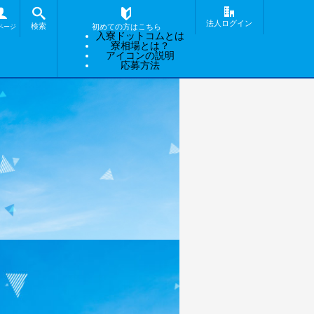
茨城県
栃木県
-
-
-
法人ログイン
検索
寮費無料 67%
寮費無料 67%
寮
初めての方はこちら
ページ
入寮ドットコムとは
-
-
-
寮相場とは？
アイコンの説明
応募方法