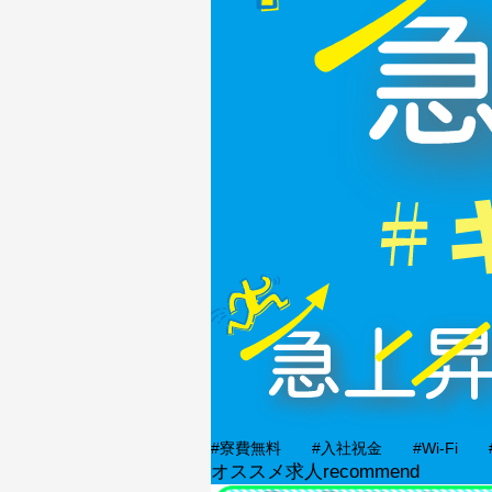
#寮費無料
#入社祝金
#Wi-Fi
オススメ求人
recommend