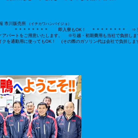
報 市川販売所
（イチカワハンバイジョ）
含む） ＊＊＊＊＊＊＊＊ 即入寮もOK！ ＊＊＊＊＊＊＊＊ ⇒ 
用意いたします。 ※引越・初期費用も当社で負担します♪ -----------------
を通勤用に使ってもOK！ (その際のガソリン代は会社で負担します