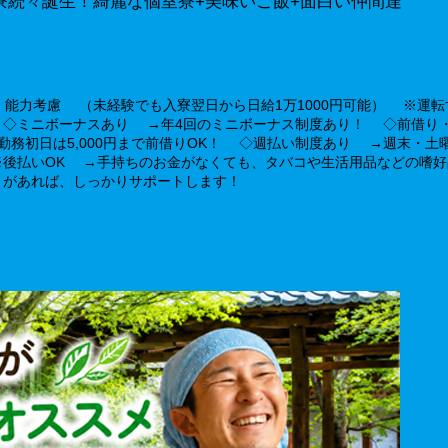
寮続々誕生！綺麗な個室寮+美味いご飯+面白い仲間達
経験・能力考慮 （未経験でも入寮翌日から日給1万1000円可能） ※運
あり ◇ミニボーナスあり →年4回のミニボーナス制度あり！ ◇前借
勤務初日は5,000円まで前借りOK！ ◇週払い制度あり →週末・土
※後払いOK →手持ちのお金がなくても、タバコや生活用品などの
とがあれば、しっかりサポートします！