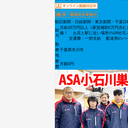
朝日新聞・日経新聞・東京新聞・千葉日
月給20万円以上（家賃補助5万円
給
備！ お店と駅に近い場所の1R社宅／アパートをご
与
交通費：一部支給 配達用のバイク
勤
務
千葉県市川市
地
寮
月額0円
費