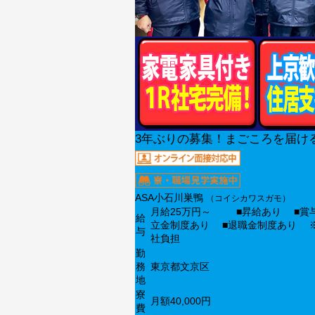
3年ぶりの募集！まごころを届け
ASA小石川巣鴨
（コイシカワスガモ）
月給25万円～ ■昇給あり ■賞
給
立金制度あり ■退職金制度あり 
与
社負担
勤
務
東京都文京区
地
寮
月額40,000円
費