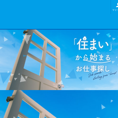
兵庫県
福井県
静岡県
-
-
寮費無料 75%
寮費無料 69%
寮費無料 68%
マイ
-
-
-