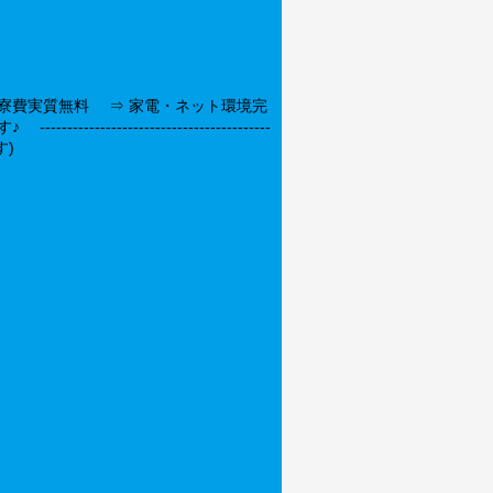
寮費実質無料 ⇒ 家電・ネット環境完
-------------------------
)