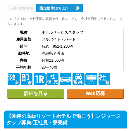
自由
指定物件
寮
(家賃補助)
(借り上げ)
この求人では、会社手配の賃貸物件に住むことも、会社が用意した寮に住むこと
もできます。
職種
ホテルサービススタッフ
雇用形態
アルバイト・パート
給与
時給：952-1,200円
勤務地
沖縄県名護市
寮費
月額11,500円
平均年齢
20～40歳
詳細を見る
Web応募
【沖縄の高級リゾートホテルで働こう】レジャース
タッフ募集/正社員・寮完備