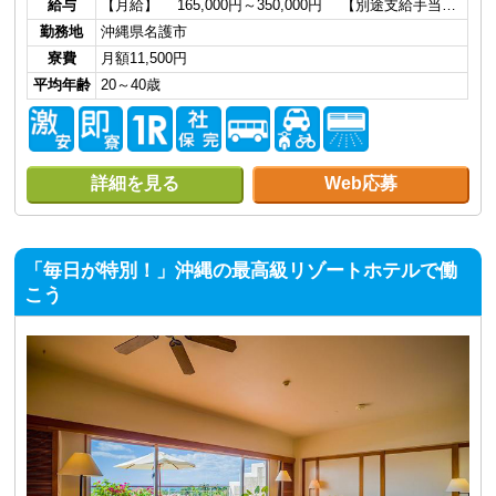
給与
【月給】 165,000円～350,000円 【別途支給手当…
勤務地
沖縄県名護市
寮費
月額11,500円
平均年齢
20～40歳
詳細を見る
Web応募
「毎日が特別！」沖縄の最高級リゾートホテルで働
こう