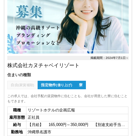
掲載期間：2024年7月1日～
株式会社カヌチャベイリゾート
住まいの種類
自由
指定物件
寮
(家賃補助)
(借り上げ)
この求人では、会社手配の賃貸物件に住むことも、会社が用意した寮に住むこと
もできます。
職種
リゾートホテルの企画広報
雇用形態
正社員
給与
【月給】 165,000円～350,000円 【別途支給手当…
勤務地
沖縄県名護市