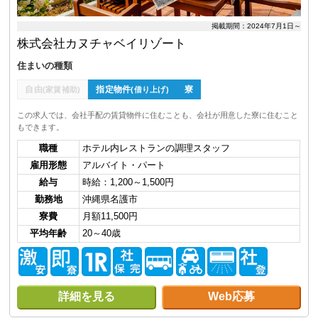
掲載期間：2024年7月1日～
株式会社カヌチャベイリゾート
住まいの種類
自由
指定物件
寮
(家賃補助)
(借り上げ)
この求人では、会社手配の賃貸物件に住むことも、会社が用意した寮に住むこと
もできます。
職種
ホテル内レストランの調理スタッフ
雇用形態
アルバイト・パート
給与
時給：1,200～1,500円
勤務地
沖縄県名護市
寮費
月額11,500円
平均年齢
20～40歳
詳細を見る
Web応募