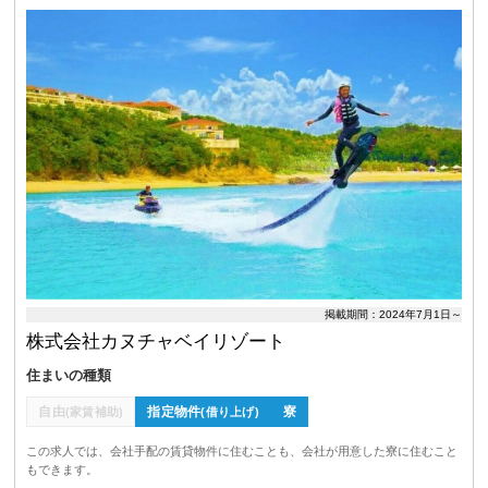
掲載期間：2024年7月1日～
株式会社カヌチャベイリゾート
住まいの種類
自由
指定物件
寮
(家賃補助)
(借り上げ)
この求人では、会社手配の賃貸物件に住むことも、会社が用意した寮に住むこと
もできます。