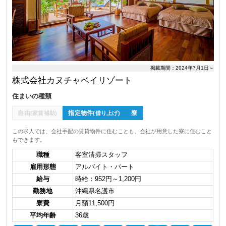
掲載期間：2024年7月1日～
株式会社カヌチャベイリゾート
住まいの種類
自由
指定物件
寮
(家賃補助)
(借り上げ)
この求人では、会社手配の賃貸物件に住むことも、会社が用意した寮に住むこと
もできます。
職種
客室清掃スタッフ
雇用形態
アルバイト・パート
給与
時給：952円～1,200円
勤務地
沖縄県名護市
寮費
月額11,500円
平均年齢
36歳