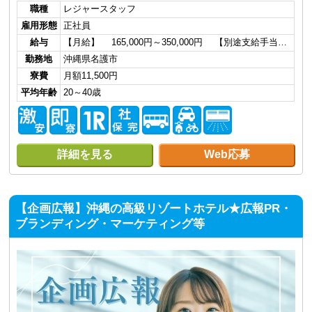
職種
レジャースタッフ
雇用形態
正社員
給与
【月給】 165,000円～350,000円 【別途支給手当…
勤務地
沖縄県名護市
寮費
月額11,500円
平均年齢
20～40歳
詳細を見る
Web応募
【企画広報】沖縄の高級リゾートホテル★広報PR・
ブランディング・マーケティング等