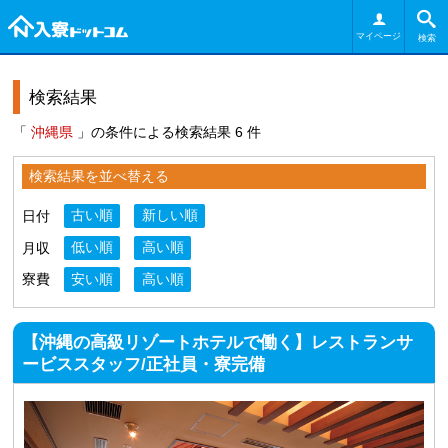
マイページ
検索
検索結果
「
沖縄県
」の条件による検索結果 6 件
検索結果を並べ替える
日付
古い順
新しい順
月収
低い順
高い順
寮費
安い順
高い順
【沖縄の高級リゾートホテルで働く】レストランサ
ービススタッフ/正社員・寮完備