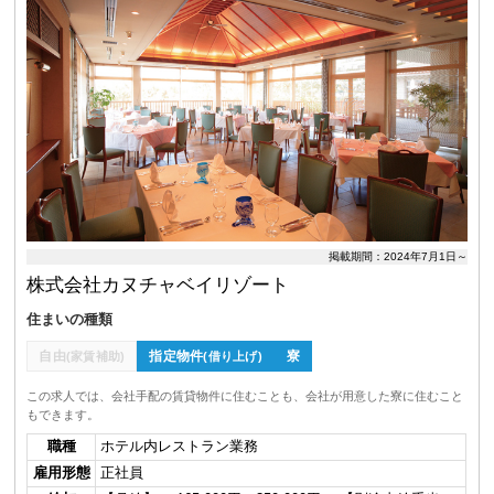
掲載期間：2024年7月1日～
株式会社カヌチャベイリゾート
住まいの種類
自由
指定物件
寮
(家賃補助)
(借り上げ)
この求人では、会社手配の賃貸物件に住むことも、会社が用意した寮に住むこと
もできます。
職種
ホテル内レストラン業務
雇用形態
正社員