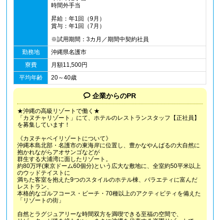
時間外手当
昇給：年1回（9月）
賞与：年1回（7月）
※試用期間：3カ月／期間中契約社員
勤務地
沖縄県名護市
寮費
月額11,500円
平均年齢
20～40歳
企業からのPR
★沖縄の高級リゾートで働く★
「カヌチャリゾート」にて、ホテルのレストランスタッフ【正社員】
を募集しています！
《カヌチャベイリゾートについて》
沖縄本島北部・名護市の東海岸に位置し、豊かなやんばるの大自然に
抱かれながらアオサンゴなどが
群生する大浦湾に面したリゾート。
約80万坪(東京ドーム60個分)という広大な敷地に、全室約50平米以上
のウッドテイストに
満ちた客室を抱えた9つのスタイルのホテル棟、バラエティに富んだ
レストラン、
本格的なゴルフコース・ビーチ・70種以上のアクティビティを備えた
「リゾートの街」
自然とラグジュアリーな時間双方を満喫できる至福の空間で、