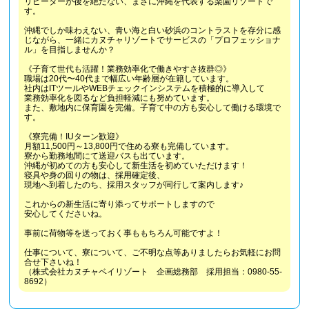
リピーターが後を絶たない、まさに沖縄を代表する楽園リゾートで
す。
沖縄でしか味わえない、青い海と白い砂浜のコントラストを存分に感
じながら、一緒にカヌチャリゾートでサービスの「プロフェッショナ
ル」を目指しませんか？
《子育て世代も活躍！業務効率化で働きやすさ抜群◎》
職場は20代〜40代まで幅広い年齢層が在籍しています。
社内はITツールやWEBチェックインシステムを積極的に導入して
業務効率化を図るなど負担軽減にも努めています。
また、敷地内に保育園を完備。子育て中の方も安心して働ける環境で
す。
《寮完備！IUターン歓迎》
月額11,500円～13,800円で住める寮も完備しています。
寮から勤務地間にて送迎バスも出ています。
沖縄が初めての方も安心して新生活を初めていただけます！
寝具や身の回りの物は、採用確定後、
現地へ到着したのち、採用スタッフが同行して案内します♪
これからの新生活に寄り添ってサポートしますので
安心してくださいね。
事前に荷物等を送っておく事ももちろん可能ですよ！
仕事について、寮について、ご不明な点等ありましたらお気軽にお問
合せ下さいね！
（株式会社カヌチャベイリゾート 企画総務部 採用担当：0980-55-
8692）