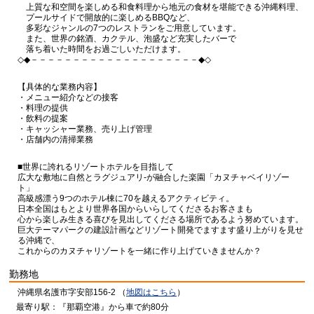
上質な和空間を楽しめる和食料理から地元の食材を堪能できる沖縄料理、
プールサイドで開放的に楽しめるBBQなど、
多彩なジャンルの7つのレストランをご用意しています。
また、世界の銘酒、カクテル、泡盛など充実したバーで
落ち着いた時間をお過ごしいただけます。
◇◆－－－－－－－－－－－－－－－－－－－－◆◇
【具体的な業務内容】
・メニュー紹介などの接客
・料理の提供
・飲料の提案
・キャッシャー業務、売り上げ管理
・店舗内の清掃業務
■世界に誇れるリゾートホテルを目指して
広大な敷地に自然とラグジュアリ-が融合した楽園「カヌチャベイリゾー
ト」
高級感漂う9つのホテル棟に70を越えるアクティビティ。
日本全国はもとより世界各国からいらしてくださるお客さまも
心から楽しみ生きる喜びを見出してくださる場所であるよう努めています。
巨大テーマパークの建設計画などリゾート開発でますます盛り上がりを見せ
る沖縄で、
これからのカヌチャリゾートを一緒に作り上げていきませんか？
勤務地
沖縄県名護市字安部156-2 （
地図はこちら
）
最寄り駅：『那覇空港』から車で約80分