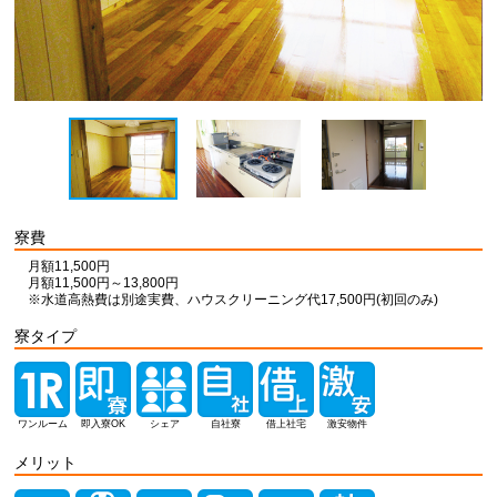
寮費
月額11,500円
月額11,500円～13,800円
※水道高熱費は別途実費、ハウスクリーニング代17,500円(初回のみ)
寮タイプ
ワンルーム
即入寮OK
シェア
自社寮
借上社宅
激安物件
メリット