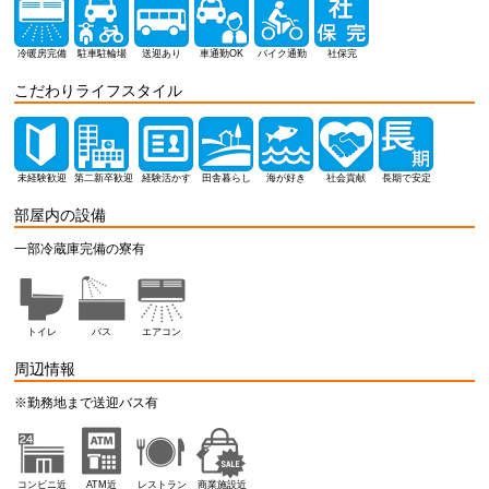
冷暖房完備
駐車駐輪場
送迎あり
車通勤OK
バイク通勤
社保完
こだわりライフスタイル
未経験歓迎
第二新卒歓迎
経験活かす
田舎暮らし
海が好き
社会貢献
長期で安定
部屋内の設備
一部冷蔵庫完備の寮有
トイレ
バス
エアコン
周辺情報
※勤務地まで送迎バス有
コンビニ近
ATM近
レストラン
商業施設近