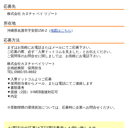
応募先
株式会社 カヌチャ ベイ リゾート
所在地
沖縄県名護市字安部156-2（
地図はこちら
）
応募方法
まずはお気軽にお電話またはメールにてご応募下さい。
ご応募の際、必ず「入寮ドットコムを見ました」とお伝えください。
ご質問等のお問合せに関しましては、お気軽にお電話下さい。
株式会社カヌチャベイリゾート
企画総務部 採用担当
TEL:0980-55-8692
▼入寮ドットコムよりご応募
▼採用担当者からメール、または電話にてご連絡します
▼書類選考
▼面接（2回）※WEB面接対応可
▼内定
※受動喫煙の環境状況については、応募時に企業へお問合せください。