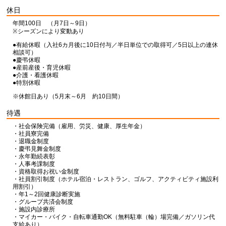
休日
年間100日 （月7日～9日）
※シーズンにより変動あり
●有給休暇（入社6カ月後に10日付与／半日単位での取得可／5日以上の連休
相談可）
●慶弔休暇
●産前産後・育児休暇
●介護・看護休暇
●特別休暇
※休館日あり（5月末～6月 約10日間）
待遇
・社会保険完備（雇用、労災、健康、厚生年金）
・社員寮完備
・退職金制度
・慶弔見舞金制度
・永年勤続表彰
・人事考課制度
・資格取得お祝い金制度
・社員割引制度（ホテル宿泊・レストラン、ゴルフ、アクティビティ施設利
用割引）
・年1～2回健康診断実施
・グループ共済会制度
・施設内診療所
・マイカー・バイク・自転車通勤OK（無料駐車（輪）場完備／ガソリン代
支給あり）