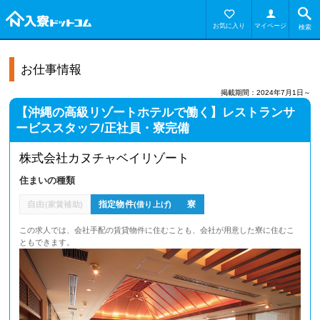
お気に入り
マイページ
検索
お仕事情報
掲載期間：2024年7月1日～
【沖縄の高級リゾートホテルで働く】レストランサ
ービススタッフ/正社員・寮完備
株式会社カヌチャベイリゾート
住まいの種類
自由
指定物件
寮
(家賃補助)
(借り上げ)
この求人では、会社手配の賃貸物件に住むことも、会社が用意した寮に住むこ
ともできます。