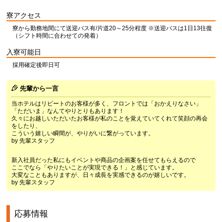
寮アクセス
寮から勤務地間にて送迎バス有/片道20～25分程度 ※送迎バスは1日13往復
（シフト時間に合わせての発着）
入寮可能日
採用確定後即日可
先輩から一言
当ホテルはリピートのお客様が多く、フロントでは「おかえりなさい」
「ただいま」なんてやりとりもあります！
久々にお越しいただいたお客様が私のことを覚えていてくれて笑顔の再会
をしたり、
こういう嬉しい瞬間が、やりがいに繋がっています。
by 先輩スタッフ
新入社員だった私にもイベントや商品の企画案を任せてもらえるので
ここでなら「やりたいことが実現できる！」と感じています。
大変なこともありますが、日々成長を実感できるのが嬉しいです。
by 先輩スタッフ
応募情報