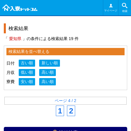
マイページ
検索
検索結果
「
愛知県
」の条件による検索結果 19 件
検索結果を並べ替える
日付
古い順
新しい順
月収
低い順
高い順
寮費
安い順
高い順
ページ 4 / 2
1
2