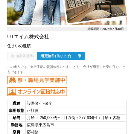
掲載期間：2026年7月30日～
UTエイム株式会社
住まいの種類
自由
指定物件
寮
(家賃補助)
(借り上げ)
この求人では、会社手配の賃貸物件に住むことも、会社が用意した寮に住むこと
もできます。
職種
設備保守･保全
雇用形態
正社員
給与
月給 ：250,000円~ 月収例：277,634円（月給＋各種…
勤務地
広島県東広島市
寮費
応相談