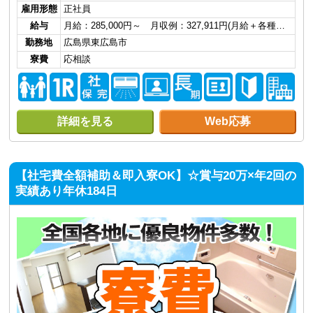
雇用形態
正社員
給与
月給：285,000円～ 月収例：327,911円(月給＋各種…
勤務地
広島県東広島市
寮費
応相談
詳細を見る
Web応募
【社宅費全額補助＆即入寮OK】☆賞与20万×年2回の
実績あり年休184日