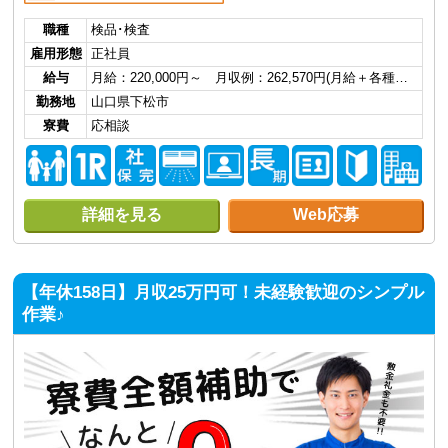
職種
検品･検査
雇用形態
正社員
給与
月給：220,000円～ 月収例：262,570円(月給＋各種…
勤務地
山口県下松市
寮費
応相談
詳細を見る
Web応募
【年休158日】月収25万円可！未経験歓迎のシンプル
作業♪