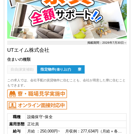
掲載期間：2026年7月30日～
UTエイム株式会社
住まいの種類
自由
指定物件
寮
(家賃補助)
(借り上げ)
この求人では、会社手配の賃貸物件に住むことも、会社が用意した寮に住むこと
もできます。
職種
設備保守･保全
雇用形態
正社員
給与
月給 ：250,000円~ 月収例：277,634円（月給＋各…