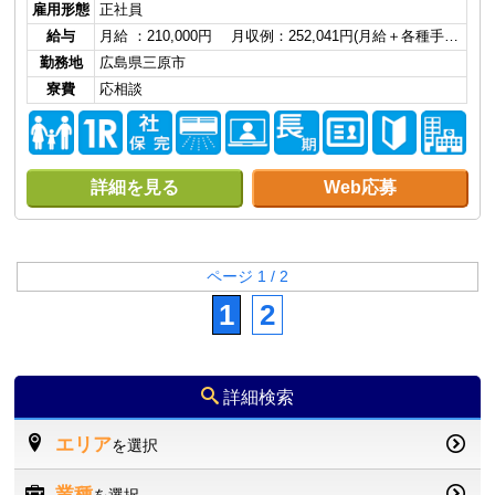
雇用形態
正社員
給与
月給 ：210,000円 月収例：252,041円(月給＋各種手…
勤務地
広島県三原市
寮費
応相談
詳細を見る
Web応募
ページ 1 / 2
1
2
詳細検索
エリア
を選択
業種