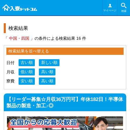
マイページ
検索
検索結果
「
中国・四国
」の条件による検索結果 16 件
検索結果を並べ替える
日付
古い順
新しい順
月収
低い順
高い順
寮費
安い順
高い順
【リーダー募集☆月収36万円可】年休182日！半導体
製品の製造・加工♪◎