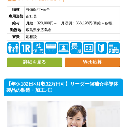
職種
設備保守･保全
雇用形態
正社員
給与
月給：320,000円～ 月収例：368,198円(月給＋各種…
勤務地
広島県東広島市
寮費
応相談
詳細を見る
Web応募
【年休182日×月収32万円可】リーダー候補☆半導体
製品の製造・加工♪◎