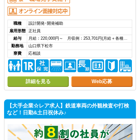
職種
設計開発･開発補助
雇用形態
正社員
給与
月給：220,000円～ 月収例：253,701円(月給＋各種…
勤務地
山口県下松市
寮費
応相談
詳細を見る
Web応募
【大手企業☆レア求人】鉄道車両の外観検査や打検
など！日勤&土日祝休み♪