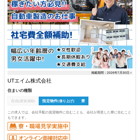
掲載期間：2026年7月30日～
UTエイム株式会社
住まいの種類
自由
指定物件
寮
(家賃補助)
(借り上げ)
この求人では、会社手配の賃貸物件に住むことも、会社が用意した寮に住むこと
もできます。