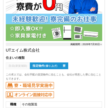
掲載期間：2026年7月30日～
UTエイム株式会社
住まいの種類
自由
指定物件
寮
(家賃補助)
(借り上げ)
この求人では、会社手配の賃貸物件に住むことも、会社が用意した寮に住むこと
もできます。
職種
その他製造