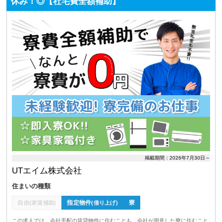
休み！◎【社宅費全額補助】
掲載期間：2026年7月30日～
UTエイム株式会社
住まいの種類
自由
指定物件
寮
(家賃補助)
(借り上げ)
この求人では、会社手配の賃貸物件に住むことも、会社が用意した寮に住むこと