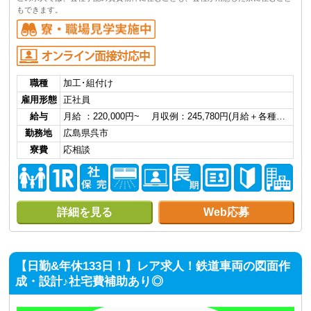
もできます。
職種
加工･組付け
雇用形態
正社員
給与
月給 ：220,000円~ 月収例：245,780円(月給＋各種…
勤務地
広島県呉市
寮費
応相談
詳細を見る
Web応募
【日勤&年休133日！】レア求人！鉄道車両の図面作
成・設計♪社宅費補助あり◎