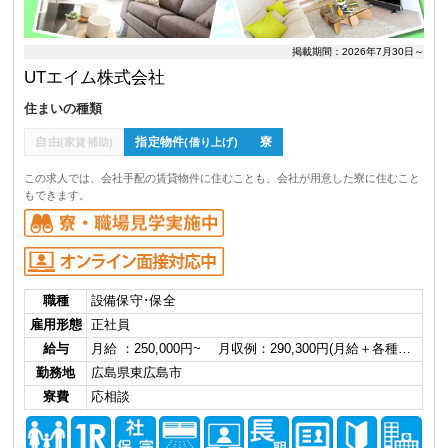
掲載期間：2026年7月30日～
UTエイム株式会社
住まいの種類
自由
指定物件
寮
(家賃補助)
(借り上げ)
この求人では、会社手配の賃貸物件に住むことも、会社が用意した寮に住むこと
もできます。
職種
設備保守･保全
雇用形態
正社員
給与
月給 ：250,000円~ 月収例：290,300円(月給＋各種…
勤務地
広島県東広島市
寮費
応相談