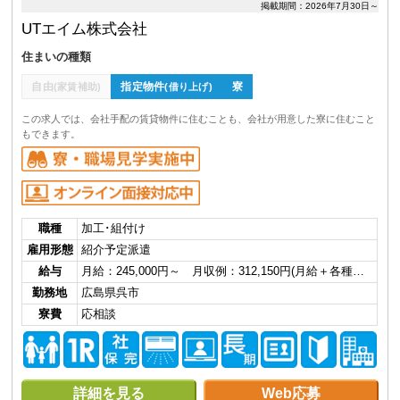
掲載期間：2026年7月30日～
UTエイム株式会社
住まいの種類
自由
指定物件
寮
(家賃補助)
(借り上げ)
この求人では、会社手配の賃貸物件に住むことも、会社が用意した寮に住むこと
もできます。
職種
加工･組付け
雇用形態
紹介予定派遣
給与
月給：245,000円～ 月収例：312,150円(月給＋各種…
勤務地
広島県呉市
寮費
応相談
詳細を見る
Web応募