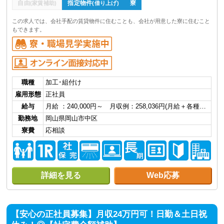
自由
指定物件
寮
(家賃補助)
(借り上げ)
この求人では、会社手配の賃貸物件に住むことも、会社が用意した寮に住むこと
もできます。
職種
加工･組付け
雇用形態
正社員
給与
月給 ：240,000円～ 月収例：258,036円(月給＋各種…
勤務地
岡山県岡山市中区
寮費
応相談
詳細を見る
Web応募
【安心の正社員募集】月収24万円可！日勤＆土日祝