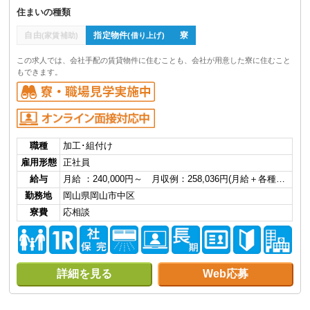
住まいの種類
自由
指定物件
寮
(家賃補助)
(借り上げ)
この求人では、会社手配の賃貸物件に住むことも、会社が用意した寮に住むこと
もできます。
職種
加工･組付け
雇用形態
正社員
給与
月給 ：240,000円～ 月収例：258,036円(月給＋各種…
勤務地
岡山県岡山市中区
寮費
応相談
詳細を見る
Web応募