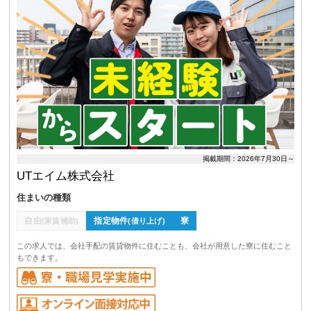
掲載期間：2026年7月30日～
UTエイム株式会社
住まいの種類
自由
指定物件
寮
(家賃補助)
(借り上げ)
この求人では、会社手配の賃貸物件に住むことも、会社が用意した寮に住むこと
もできます。