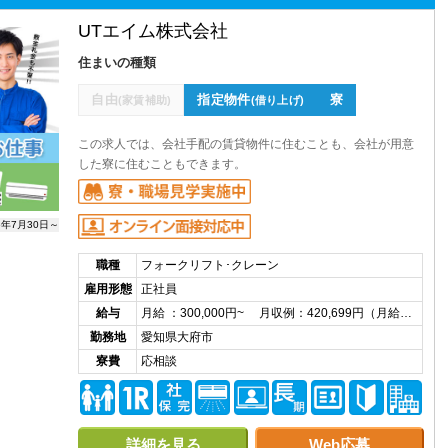
UTエイム株式会社
住まいの種類
自由
指定物件
寮
(家賃補助)
(借り上げ)
この求人では、会社手配の賃貸物件に住むことも、会社が用意
した寮に住むこともできます。
6年7月30日～
職種
フォークリフト･クレーン
雇用形態
正社員
給与
月給 ：300,000円~ 月収例：420,699円（月給…
勤務地
愛知県大府市
寮費
応相談
詳細を見る
Web応募