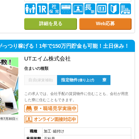
詳細を見る
Web応募
がっつり稼げる！1年で150万円貯金も可能！土日休み！
UTエイム株式会社
住まいの種類
自由
指定物件
寮
(家賃補助)
(借り上げ)
この求人では、会社手配の賃貸物件に住むことも、会社が用意
した寮に住むこともできます。
6年7月30日～
職種
加工･組付け
雇用形態
正社員