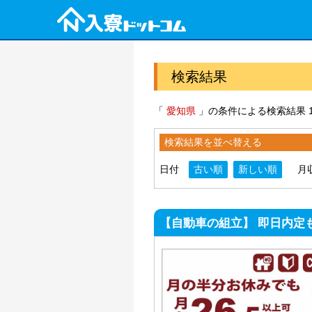
検索結果
「
愛知県
」の条件による検索結果 1
検索結果を並べ替える
日付
古い順
新しい順
月
【自動車の組立】 即日内定