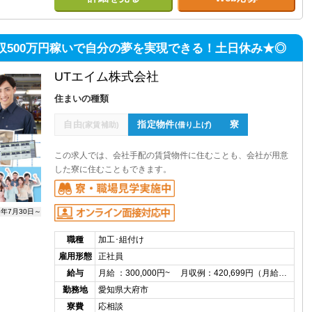
収500万円稼いで自分の夢を実現できる！土日休み★◎
UTエイム株式会社
住まいの種類
自由
指定物件
寮
(家賃補助)
(借り上げ)
この求人では、会社手配の賃貸物件に住むことも、会社が用意
した寮に住むこともできます。
6年7月30日～
職種
加工･組付け
雇用形態
正社員
給与
月給 ：300,000円~ 月収例：420,699円（月給…
勤務地
愛知県大府市
寮費
応相談