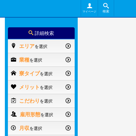
検索
マイページ
詳細検索
エリア
を選択
業種
を選択
寮タイプ
を選択
メリット
を選択
こだわり
を選択
雇用形態
を選択
月収
を選択