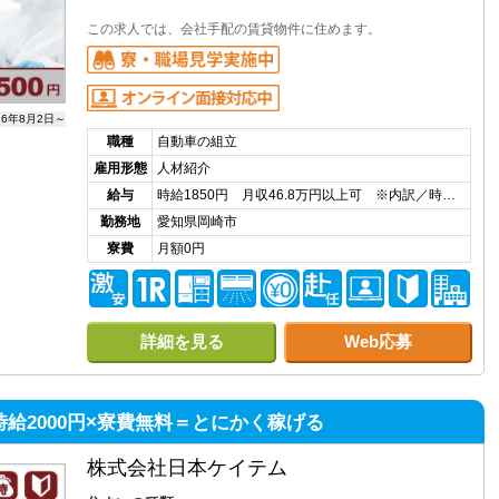
この求人では、会社手配の賃貸物件に住めます。
26年8月2日～
職種
自動車の組立
雇用形態
人材紹介
給与
時給1850円 月収46.8万円以上可 ※内訳／時…
勤務地
愛知県岡崎市
寮費
月額0円
詳細を見る
Web応募
給2000円×寮費無料＝とにかく稼げる
株式会社日本ケイテム