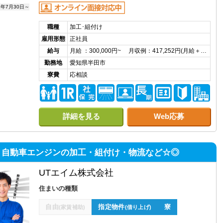
6年7月30日～
職種
加工･組付け
雇用形態
正社員
給与
月給 ：300,000円~ 月収例：417,252円(月給＋…
勤務地
愛知県半田市
寮費
応相談
詳細を見る
Web応募
】自動車エンジンの加工・組付け・物流など☆◎
UTエイム株式会社
住まいの種類
自由
指定物件
寮
(家賃補助)
(借り上げ)