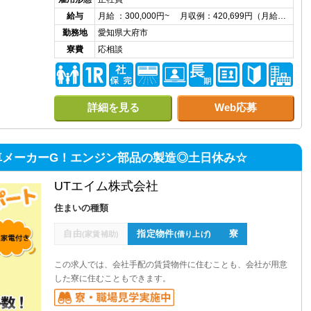
給与
月給 ：300,000円~ 月収例：420,699円（月給…
勤務地
愛知県大府市
寮費
応相談
詳細を見る
Web応募
車メーカーG！エンジン部品の製造◎土日休み☆
UTエイム株式会社
住まいの種類
自由
指定物件
寮
(家賃補助)
(借り上げ)
この求人では、会社手配の賃貸物件に住むことも、会社が用意
した寮に住むこともできます。