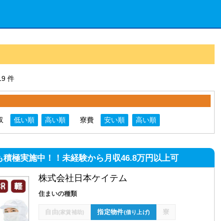
9 件
収
低い順
高い順
寮費
安い順
高い順
も積極実施中！！未経験から月収46.8万円以上可
株式会社日本ケイテム
住まいの種類
自由
指定物件
寮
(家賃補助)
(借り上げ)