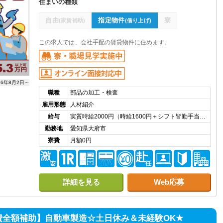
住まいの種類
自由
指定物件
寮
(家賃補助)
(借り上げ)
この求人では、会社手配の賃貸物件に住めます。
26年8月2日～
職種
部品の加工・検査
雇用形態
人材紹介
給与
実質時給2000円（時給1600円＋シフト皆勤手当…
勤務地
愛知県大府市
寮費
月額0円
詳細を見る
Web応募
費全額補助】自動車製造☆土日休み＆未経験OK★