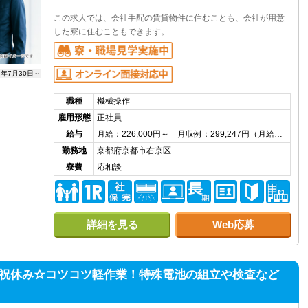
この求人では、会社手配の賃貸物件に住むことも、会社が用意
した寮に住むこともできます。
6年7月30日～
職種
機械操作
雇用形態
正社員
給与
月給：226,000円～ 月収例：299,247円（月給…
勤務地
京都府京都市右京区
寮費
応相談
詳細を見る
Web応募
日祝休み☆コツコツ軽作業！特殊電池の組立や検査など