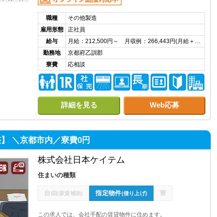
職種
その他製造
雇用形態
正社員
給与
月給：212,500円～ 月収例：266,443円(月給＋…
勤務地
京都府乙訓郡
寮費
応相談
詳細を見る
Web応募
】 ＼京都市内／寮費0円
株式会社日本ケイテム
住まいの種類
自由
指定物件
寮
(家賃補助)
(借り上げ)
この求人では、会社手配の賃貸物件に住めます。