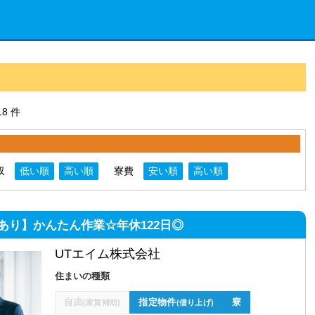
8 件
収
低い順
高い順
寮費
安い順
高い順
あり】かんたん作業☆年休122日◎
UTエイム株式会社
住まいの種類
自由
指定物件
寮
(家賃補助)
(借り上げ)