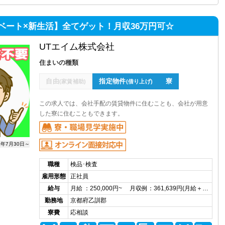
ベート×新生活】全てゲット！月収36万円可☆
UTエイム株式会社
住まいの種類
自由
指定物件
寮
(家賃補助)
(借り上げ)
この求人では、会社手配の賃貸物件に住むことも、会社が用意
した寮に住むこともできます。
6年7月30日～
職種
検品･検査
雇用形態
正社員
給与
月給 ：250,000円~ 月収例：361,639円(月給＋…
勤務地
京都府乙訓郡
寮費
応相談