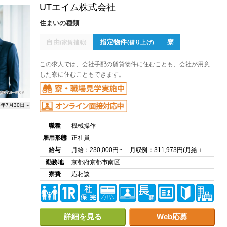
UTエイム株式会社
住まいの種類
自由
指定物件
寮
(家賃補助)
(借り上げ)
この求人では、会社手配の賃貸物件に住むことも、会社が用意
した寮に住むこともできます。
6年7月30日～
職種
機械操作
雇用形態
正社員
給与
月給：230,000円~ 月収例：311,973円(月給＋…
勤務地
京都府京都市南区
寮費
応相談
詳細を見る
Web応募