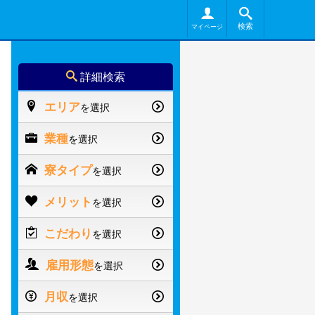
検索
マイページ
詳細検索
エリア
を選択
業種
を選択
寮タイプ
を選択
メリット
を選択
こだわり
を選択
雇用形態
を選択
月収
を選択