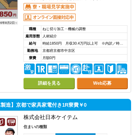
26年8月2日～
職種
ねじ切り加工・機械の調整
雇用形態
人材紹介
給与
時給1850円 月収30.4万円以上可 ※内訳／時…
勤務地
京都府京都市中京区
寮費
月額0円
詳細を見る
Web応募
製造】京都で家具家電付き1R寮費￥0
株式会社日本ケイテム
住まいの種類