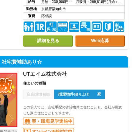
給与
月給：230,000円～ 月収例：269,818円(月給＋…
勤務地
京都府福知山市
寮費
応相談
詳細を見る
Web応募
可】社宅費補助あり☆
UTエイム株式会社
住まいの種類
自由
指定物件
寮
(家賃補助)
(借り上げ)
この求人では、会社手配の賃貸物件に住むことも、会社が用意
した寮に住むこともできます。
6年7月30日～