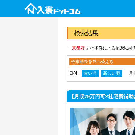
検索結果
「
京都府
」の条件による検索結果 1
検索結果を並べ替える
日付
古い順
新しい順
月
【月収29万円可×社宅費補助