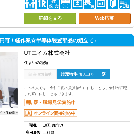
詳細を見る
Web応募
万円可！軽作業☆半導体装置部品の組立て♪
UTエイム株式会社
住まいの種類
自由
指定物件
寮
(家賃補助)
(借り上げ)
この求人では、会社手配の賃貸物件に住むことも、会社が用意
した寮に住むこともできます。
6年7月30日～
職種
加工･組付け
雇用形態
正社員