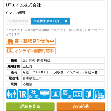
UTエイム株式会社
住まいの種類
自由
指定物件
寮
(家賃補助)
(借り上げ)
この求人では、会社手配の賃貸物件に住むことも、会社が用意した寮に住むこと
もできます。
職種
設計開発･開発補助
雇用形態
正社員
給与
月給 ：230,000円~ 月収例：289,257円（月給＋各…
勤務地
岩手県北上市
寮費
応相談
詳細を見る
Web応募