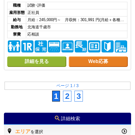
職種
試験･評価
雇用形態
正社員
給与
月給：245,000円～ 月収例：301,991 円(月給＋各種…
勤務地
北海道千歳市
寮費
応相談
詳細を見る
Web応募
ページ 1 / 3
1
2
3
詳細検索
エリア
を選択