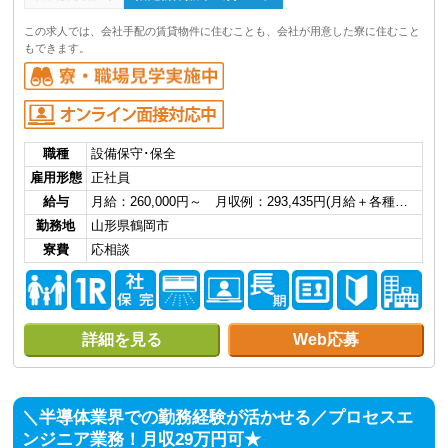
この求人では、会社手配の賃貸物件に住むことも、会社が用意した寮に住むこと
もできます。
職種
設備保守･保全
雇用形態
正社員
給与
月給：260,000円～ 月収例：293,435円(月給＋各種…
勤務地
山形県鶴岡市
寮費
応相談
詳細を見る
Web応募
＼半導体業界での勤務経験が活かせる／プロセスエ
ンジニア業務！月収29万円可★