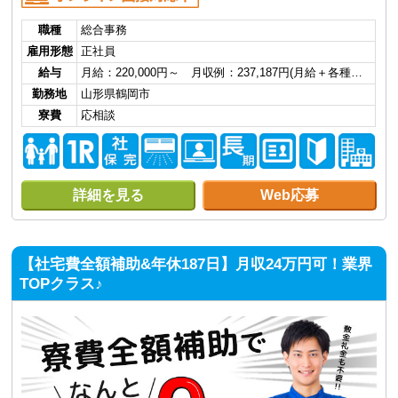
職種
総合事務
雇用形態
正社員
給与
月給：220,000円～ 月収例：237,187円(月給＋各種…
勤務地
山形県鶴岡市
寮費
応相談
詳細を見る
Web応募
【社宅費全額補助&年休187日】月収24万円可！業界
TOPクラス♪