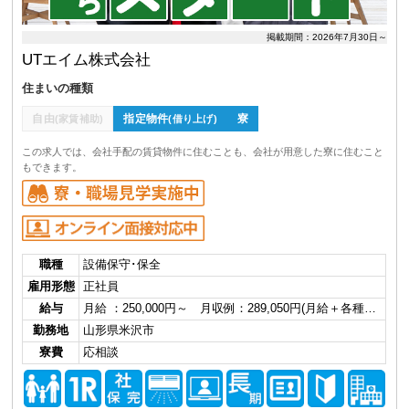
掲載期間：2026年7月30日～
UTエイム株式会社
住まいの種類
自由
指定物件
寮
(家賃補助)
(借り上げ)
この求人では、会社手配の賃貸物件に住むことも、会社が用意した寮に住むこと
もできます。
職種
設備保守･保全
雇用形態
正社員
給与
月給 ：250,000円～ 月収例：289,050円(月給＋各種…
勤務地
山形県米沢市
寮費
応相談