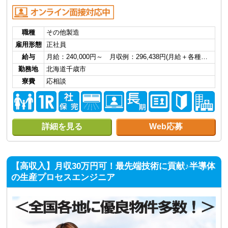
職種
その他製造
雇用形態
正社員
給与
月給：240,000円～ 月収例：296,438円(月給＋各種…
勤務地
北海道千歳市
寮費
応相談
詳細を見る
Web応募
【高収入】月収30万円可！最先端技術に貢献♪半導体
の生産プロセスエンジニア