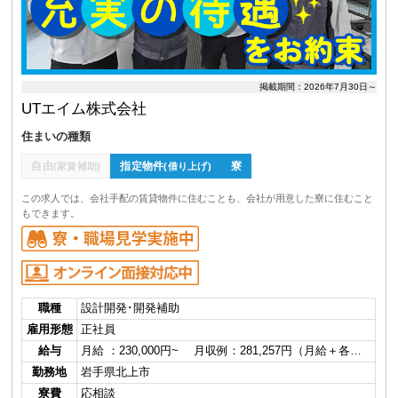
掲載期間：2026年7月30日～
UTエイム株式会社
住まいの種類
自由
指定物件
寮
(家賃補助)
(借り上げ)
この求人では、会社手配の賃貸物件に住むことも、会社が用意した寮に住むこと
もできます。
職種
設計開発･開発補助
雇用形態
正社員
給与
月給 ：230,000円~ 月収例：281,257円（月給＋各…
勤務地
岩手県北上市
寮費
応相談