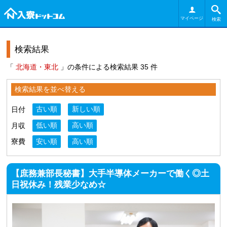
マイページ
検索
検索結果
「
北海道・東北
」の条件による検索結果 35 件
検索結果を並べ替える
日付
古い順
新しい順
月収
低い順
高い順
寮費
安い順
高い順
【庶務兼部長秘書】大手半導体メーカーで働く◎土
日祝休み！残業少なめ☆