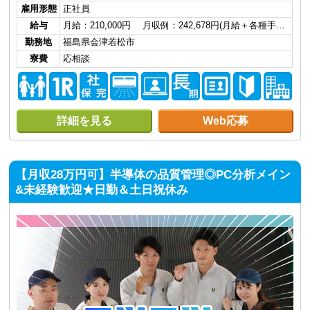
雇用形態
正社員
給与
月給：210,000円 月収例：242,678円(月給＋各種手…
勤務地
福島県会津若松市
寮費
応相談
詳細を見る
Web応募
【月収28万円可】半導体の品質管理◎PC分析メイン
&未経験歓迎★日勤＆土日祝休み