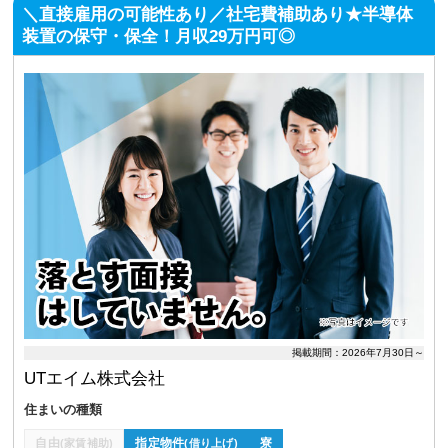
＼直接雇用の可能性あり／社宅費補助あり★半導体
装置の保守・保全！月収29万円可◎
掲載期間：2026年7月30日～
UTエイム株式会社
住まいの種類
自由
指定物件
寮
(家賃補助)
(借り上げ)