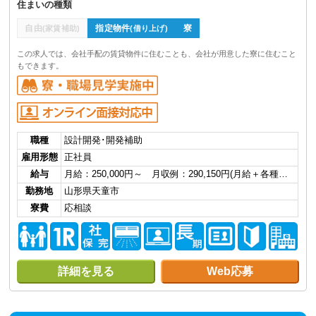
住まいの種類
自由
指定物件
寮
(家賃補助)
(借り上げ)
この求人では、会社手配の賃貸物件に住むことも、会社が用意した寮に住むこと
もできます。
職種
設計開発･開発補助
雇用形態
正社員
給与
月給：250,000円～ 月収例：290,150円(月給＋各種…
勤務地
山形県天童市
寮費
応相談
詳細を見る
Web応募