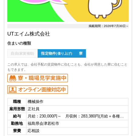
掲載期間：2026年7月30日～
UTエイム株式会社
住まいの種類
自由
指定物件
寮
(家賃補助)
(借り上げ)
この求人では、会社手配の賃貸物件に住むことも、会社が用意した寮に住むこと
もできます。
職種
機械操作
雇用形態
正社員
給与
月給：230,000円～ 月収例：283,380円(月給＋各種…
勤務地
福島県会津若松市
寮費
応相談