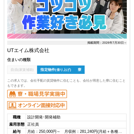
掲載期間：2026年7月30日～
UTエイム株式会社
住まいの種類
自由
指定物件
寮
(家賃補助)
(借り上げ)
この求人では、会社手配の賃貸物件に住むことも、会社が用意した寮に住むこと
もできます。
職種
設計開発･開発補助
雇用形態
正社員
給与
月給：250,000円～ 月収例：281,240円(月給＋各種…