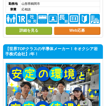
勤務地
山形県鶴岡市
寮費
応相談
詳細を見る
Web応募
【世界TOPクラスの半導体メーカー！キオクシア岩
手株式会社】/年！