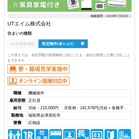
掲載期間：2026年7月30日～
UTエイム株式会社
住まいの種類
自由
指定物件
寮
(家賃補助)
(借り上げ)
この求人では、会社手配の賃貸物件に住むことも、会社が用意した寮に住むこと
もできます。
職種
機械操作
雇用形態
正社員
給与
月給：210,000円 月収例：242,678円(月給＋各種手…
勤務地
福島県会津若松市
寮費
応相談