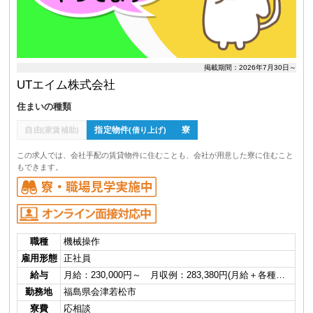
掲載期間：2026年7月30日～
UTエイム株式会社
住まいの種類
自由
指定物件
寮
(家賃補助)
(借り上げ)
この求人では、会社手配の賃貸物件に住むことも、会社が用意した寮に住むこと
もできます。
職種
機械操作
雇用形態
正社員
給与
月給：230,000円～ 月収例：283,380円(月給＋各種…
勤務地
福島県会津若松市
寮費
応相談