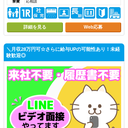
寮費
応相談
詳細を見る
Web応募
＼月収28万円可☆さらに給与UPの可能性あり！未経
験歓迎◎