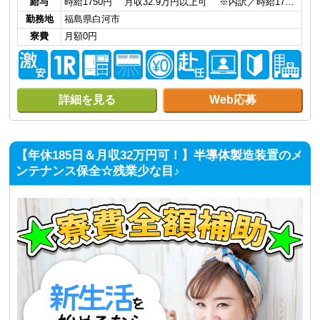
給与
時給1750円 月収32.9万円以上可 ※内訳／時給17…
勤務地
福島県白河市
寮費
月額0円
詳細を見る
Web応募
【年休185日＆月収32万円可！】半導体製造装置のメ
ンテナンス保全☆残業少な目♪