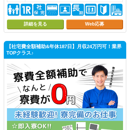
詳細を見る
Web応募
【社宅費全額補助&年休187日】月収24万円可！業界
TOPクラス♪