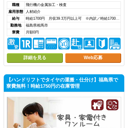
職種
飛行機の金属加工・検査
雇用形態
人材紹介
給与
時給1700円 月収39.3万円以上可 ※内訳／時給1700…
勤務地
福島県相馬市
寮費
月額0円
詳細を見る
Web応募
【ハンドリフトでタイヤの運搬・仕分け】福島県で
寮費無料！時給1750円の在庫管理