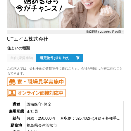
掲載期間：2026年7月30日～
UTエイム株式会社
住まいの種類
自由
指定物件
寮
(家賃補助)
(借り上げ)
この求人では、会社手配の賃貸物件に住むことも、会社が用意した寮に住むこと
もできます。
職種
設備保守･保全
雇用形態
正社員
給与
月給：250,000円 月収例：326,402円(月給＋各種手…
勤務地
福島県会津若松市