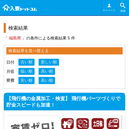
マイページ
検索
検索結果
「
福島県
」の条件による検索結果 5 件
検索結果を並べ替える
日付
古い順
新しい順
月収
低い順
高い順
寮費
安い順
高い順
【飛行機の金属加工・検査】 飛行機パーツづくりで
貯金スピードも加速！