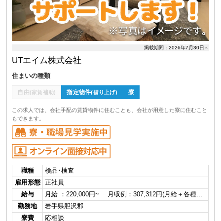
掲載期間：2026年7月30日～
UTエイム株式会社
住まいの種類
自由
指定物件
寮
(家賃補助)
(借り上げ)
この求人では、会社手配の賃貸物件に住むことも、会社が用意した寮に住むこと
もできます。
職種
検品･検査
雇用形態
正社員
給与
月給 ：220,000円~ 月収例：307,312円(月給＋各種…
勤務地
岩手県胆沢郡
寮費
応相談