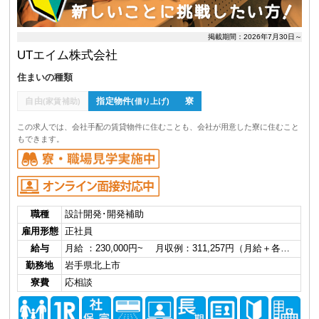
掲載期間：2026年7月30日～
UTエイム株式会社
住まいの種類
自由
指定物件
寮
(家賃補助)
(借り上げ)
この求人では、会社手配の賃貸物件に住むことも、会社が用意した寮に住むこと
もできます。
職種
設計開発･開発補助
雇用形態
正社員
給与
月給 ：230,000円~ 月収例：311,257円（月給＋各…
勤務地
岩手県北上市
寮費
応相談