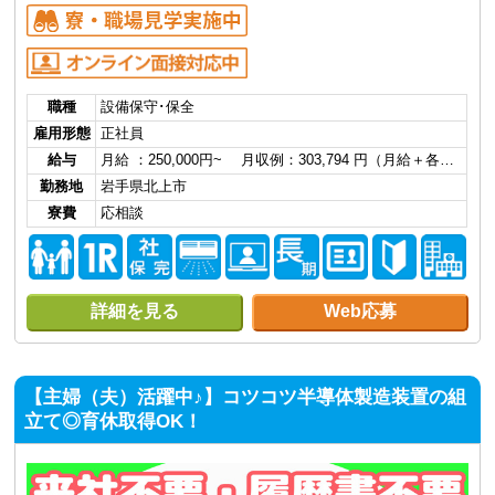
職種
設備保守･保全
雇用形態
正社員
給与
月給 ：250,000円~ 月収例：303,794 円（月給＋各…
勤務地
岩手県北上市
寮費
応相談
詳細を見る
Web応募
【主婦（夫）活躍中♪】コツコツ半導体製造装置の組
立て◎育休取得OK！