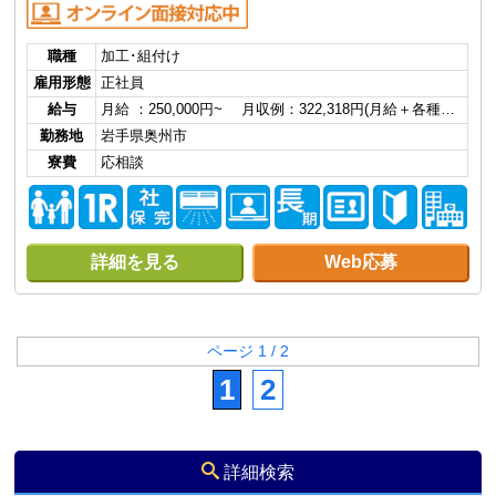
職種
加工･組付け
雇用形態
正社員
給与
月給 ：250,000円~ 月収例：322,318円(月給＋各種…
勤務地
岩手県奥州市
寮費
応相談
詳細を見る
Web応募
ページ 1 / 2
1
2
詳細検索