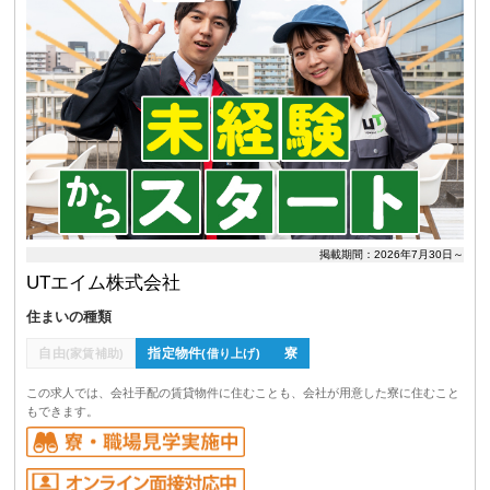
掲載期間：2026年7月30日～
UTエイム株式会社
住まいの種類
自由
指定物件
寮
(家賃補助)
(借り上げ)
この求人では、会社手配の賃貸物件に住むことも、会社が用意した寮に住むこと
もできます。