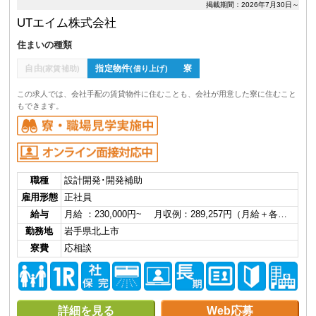
掲載期間：2026年7月30日～
UTエイム株式会社
住まいの種類
自由
指定物件
寮
(家賃補助)
(借り上げ)
この求人では、会社手配の賃貸物件に住むことも、会社が用意した寮に住むこと
もできます。
職種
設計開発･開発補助
雇用形態
正社員
給与
月給 ：230,000円~ 月収例：289,257円（月給＋各…
勤務地
岩手県北上市
寮費
応相談
詳細を見る
Web応募