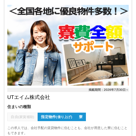
掲載期間：2026年7月30日～
UTエイム株式会社
住まいの種類
自由
指定物件
寮
(家賃補助)
(借り上げ)
この求人では、会社手配の賃貸物件に住むことも、会社が用意した寮に住むこと
もできます。