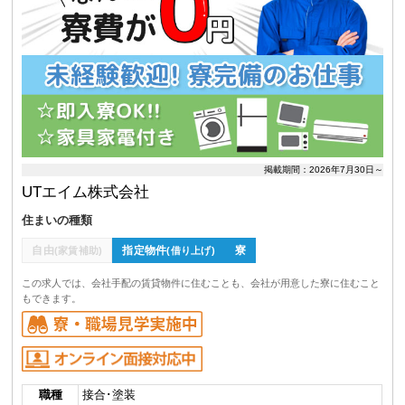
掲載期間：2026年7月30日～
UTエイム株式会社
住まいの種類
自由
指定物件
寮
(家賃補助)
(借り上げ)
この求人では、会社手配の賃貸物件に住むことも、会社が用意した寮に住むこと
もできます。
職種
接合･塗装