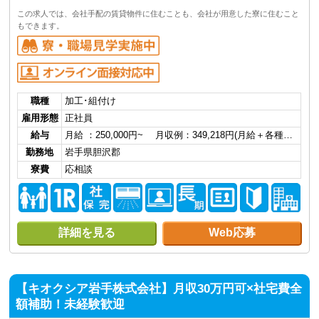
この求人では、会社手配の賃貸物件に住むことも、会社が用意した寮に住むこと
もできます。
職種
加工･組付け
雇用形態
正社員
給与
月給 ：250,000円~ 月収例：349,218円(月給＋各種…
勤務地
岩手県胆沢郡
寮費
応相談
詳細を見る
Web応募
【キオクシア岩手株式会社】月収30万円可×社宅費全
額補助！未経験歓迎