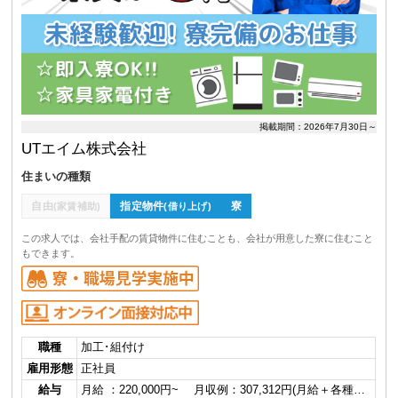
掲載期間：2026年7月30日～
UTエイム株式会社
住まいの種類
自由
指定物件
寮
(家賃補助)
(借り上げ)
この求人では、会社手配の賃貸物件に住むことも、会社が用意した寮に住むこと
もできます。
職種
加工･組付け
雇用形態
正社員
給与
月給 ：220,000円~ 月収例：307,312円(月給＋各種…