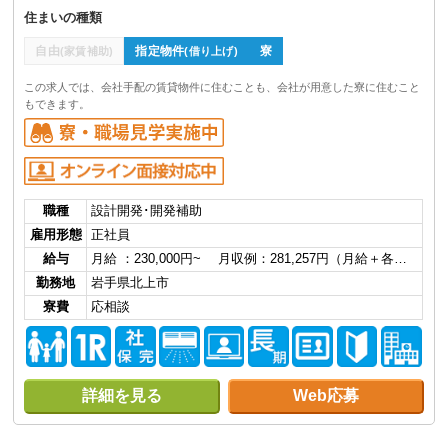
住まいの種類
自由
指定物件
寮
(家賃補助)
(借り上げ)
この求人では、会社手配の賃貸物件に住むことも、会社が用意した寮に住むこと
もできます。
職種
設計開発･開発補助
雇用形態
正社員
給与
月給 ：230,000円~ 月収例：281,257円（月給＋各…
勤務地
岩手県北上市
寮費
応相談
詳細を見る
Web応募