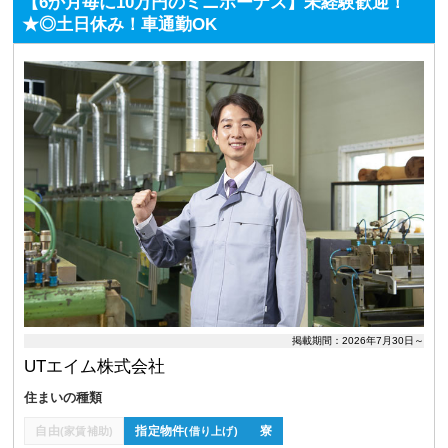
【6か月毎に10万円のミニボーナス】未経験歓迎！
★◎土日休み！車通勤OK
掲載期間：2026年7月30日～
UTエイム株式会社
住まいの種類
自由
指定物件
寮
(家賃補助)
(借り上げ)