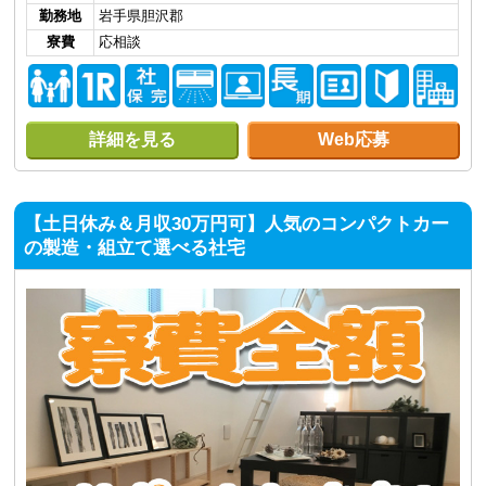
勤務地
岩手県胆沢郡
寮費
応相談
詳細を見る
Web応募
【土日休み＆月収30万円可】人気のコンパクトカー
の製造・組立て選べる社宅