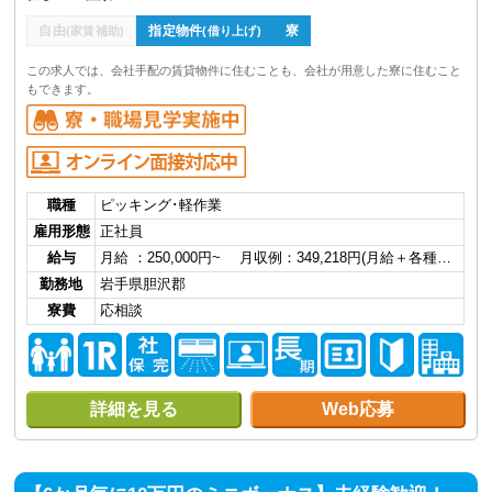
自由
指定物件
寮
(家賃補助)
(借り上げ)
この求人では、会社手配の賃貸物件に住むことも、会社が用意した寮に住むこと
もできます。
職種
ピッキング･軽作業
雇用形態
正社員
給与
月給 ：250,000円~ 月収例：349,218円(月給＋各種…
勤務地
岩手県胆沢郡
寮費
応相談
詳細を見る
Web応募