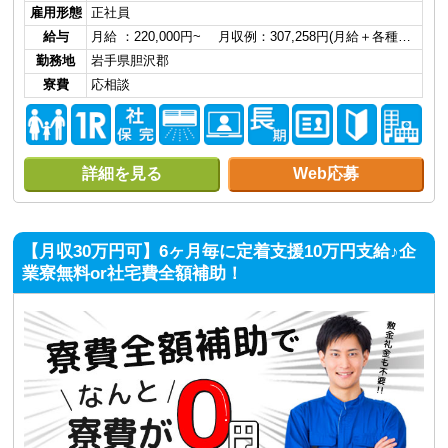
雇用形態
正社員
給与
月給 ：220,000円~ 月収例：307,258円(月給＋各種…
勤務地
岩手県胆沢郡
寮費
応相談
詳細を見る
Web応募
【月収30万円可】6ヶ月毎に定着支援10万円支給♪企
業寮無料or社宅費全額補助！