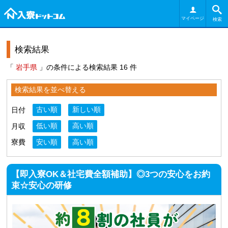
マイページ
検索
検索結果
「
岩手県
」の条件による検索結果 16 件
検索結果を並べ替える
日付
古い順
新しい順
月収
低い順
高い順
寮費
安い順
高い順
【即入寮OK＆社宅費全額補助】◎3つの安心をお約
束☆安心の研修