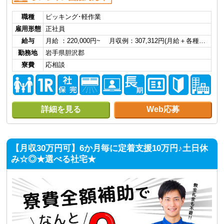
職種
ピッキング･軽作業
雇用形態
正社員
給与
月給 ：220,000円~ 月収例：307,312円(月給＋各種…
勤務地
岩手県胆沢郡
寮費
応相談
詳細を見る
Web応募
【月収30万円可】6か月毎に定着支援10万円♪土日休
み☆◎★選べる社宅★