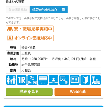
住まいの種類
自由
指定物件
寮
(家賃補助)
(借り上げ)
この求人では、会社手配の賃貸物件に住むことも、会社が用意した寮に住むこと
もできます。
職種
接合･塗装
雇用形態
正社員
給与
月給 ：250,000円~ 月収例：349,191 円(月給＋各種…
勤務地
岩手県胆沢郡
寮費
応相談
詳細を見る
Web応募