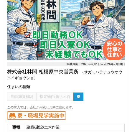
掲載期間：2026年6月1日～2026年9月30日
株式会社林間 相模原中央営業所
（サガミハラチュウオウ
エイギョウショ）
住まいの種類
自由
指定物件
寮
(家賃補助)
(借り上げ)
この求人では、会社が用意した寮に住めます。
職種
建築/建設/土木作業