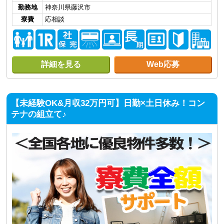
勤務地
神奈川県藤沢市
寮費
応相談
詳細を見る
Web応募
【未経験OK&月収32万円可】日勤×土日休み！コン
テナの組立て♪