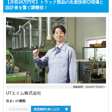
【月収28万円可】トラック部品の生産技術◎現場と
設計者を繋ぐ調整役！
掲載期間：2026年7月30日～
UTエイム株式会社
住まいの種類
自由
指定物件
寮
(家賃補助)
(借り上げ)