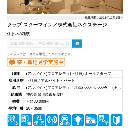
掲載期間：2022年10月1日～
クラブ スターマイン／株式会社ネクステージ
住まいの種類
自由
指定物件
寮
(家賃補助)
(借り上げ)
この求人では、会社が用意した寮に住めます。
職種
(アルバイト)フロアレディ(正社員) ホールスタッフ
雇用形態
正社員 / アルバイト・パート
給与
(アルバイト)フロアレディ／時給2,000～5,000円 (正…
勤務地
神奈川県川崎市多摩区
寮費
月額30,000円
平均年齢
20～35歳