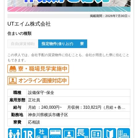
掲載期間：2026年7月30日～
UTエイム株式会社
住まいの種類
自由
指定物件
寮
(家賃補助)
(借り上げ)
この求人では、会社手配の賃貸物件に住むことも、会社が用意した寮に住むこと
もできます。
職種
設備保守･保全
雇用形態
正社員
給与
月給 ：240,000円~ 月収例：310,821円（月給＋各…
勤務地
神奈川県横浜市磯子区
寮費
応相談