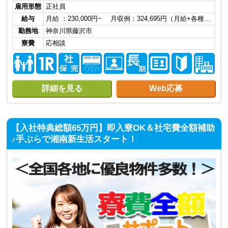
雇用形態
正社員
給与
月給 ：230,000円~ 月収例：324,695円（月給+各種…
勤務地
神奈川県藤沢市
寮費
応相談
詳細を見る
Web応募
【入社特典総額65万円】即入寮OK＆社宅費全額補助
♪手ぶらで湘南新生活スタート！