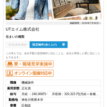
掲載期間：2026年7月30日～
UTエイム株式会社
住まいの種類
自由
指定物件
寮
(家賃補助)
(借り上げ)
この求人では、会社手配の賃貸物件に住むことも、会社が用意した寮に住むこと
もできます。
職種
機械操作
雇用形態
正社員
給与
月給 ：240,000円~ 月収例：320,323 円(月給＋各種…
勤務地
神奈川県厚木市
寮費
応相談