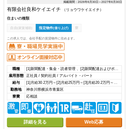
掲載期間：2026年6月30日～2027年6月30日
有限会社良和ケイエイチ
（リョウワケイエイチ）
住まいの種類
自由
指定物件
寮
(家賃補助)
(借り上げ)
この求人では、会社手配の賃貸物件に住めます。
職種
[1]新聞配達・集金・読者管理 、[2]新聞配達およびポ…
雇用形態
正社員 / 契約社員 / アルバイト・パート
給与
[1]月給30.2万円～[2]月給25万円～[3]月給20.2万円～…
勤務地
神奈川県横浜市青葉区
寮費
応相談
詳細を見る
Web応募