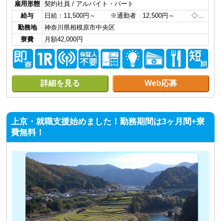
雇用形態
契約社員 / アルバイト・パート
給与
日給：11,500円～ ※通勤者 12,500円～ ◇…
勤務地
神奈川県相模原市中央区
寮費
月額42,000円
詳細を見る
Web応募
上京・就職支援始めました！勤務期間は3ヶ月間+寮
費無料！