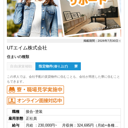
掲載期間：2026年7月30日～
UTエイム株式会社
住まいの種類
自由
指定物件
寮
(家賃補助)
(借り上げ)
この求人では、会社手配の賃貸物件に住むことも、会社が用意した寮に住むこと
もできます。
職種
接合･塗装
雇用形態
正社員
給与
月給 ：230,000円~ 月収例：324,695円（月給+各種…