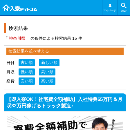
マイページ
検索
検索結果
「
神奈川県
」の条件による検索結果 15 件
検索結果を並べ替える
日付
古い順
新しい順
月収
低い順
高い順
寮費
安い順
高い順
【即入寮OK！社宅費全額補助】入社特典65万円＆月
収32万円稼げるトラック製造♪