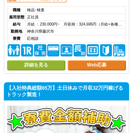
職種
検品･検査
雇用形態
正社員
給与
月給 ：230,000円~ 月収例：324,695円（月給+各種…
勤務地
神奈川県藤沢市
寮費
応相談
詳細を見る
Web応募
【入社特典総額65万】土日休みで月収32万円稼げる
トラック製造！