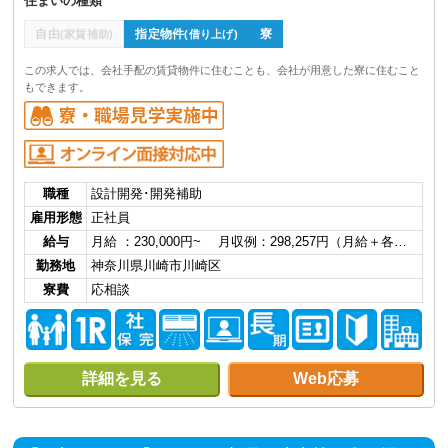
住まいの種類
自由
指定物件
寮
(家賃補助)
(借り上げ)
この求人では、会社手配の賃貸物件に住むことも、会社が用意した寮に住むこと
もできます。
職種
設計開発･開発補助
雇用形態
正社員
給与
月給 ：230,000円~ 月収例：298,257円（月給＋各…
勤務地
神奈川県川崎市川崎区
寮費
応相談
詳細を見る
Web応募