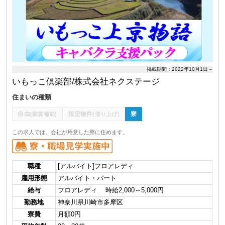
掲載期間：2022年10月1日～
いもっこ俱楽部/株式会社ネクステージ
住まいの種類
自由
指定物件
寮
(家賃補助)
(借り上げ)
この求人では、会社が用意した寮に住めます。
職種
[アルバイト]フロアレディ
雇用形態
アルバイト・パート
給与
フロアレディ 時給2,000～5,000円
勤務地
神奈川県川崎市多摩区
寮費
月額0円