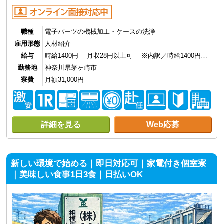
職種
電子パーツの機械加工・ケースの洗浄
雇用形態
人材紹介
給与
時給1400円 月収28円以上可 ※内訳／時給1400円…
勤務地
神奈川県茅ヶ崎市
寮費
月額31,000円
詳細を見る
Web応募
新しい環境で始める｜即日対応可｜家電付き個室寮
｜美味しい食事1日3食｜日払いOK