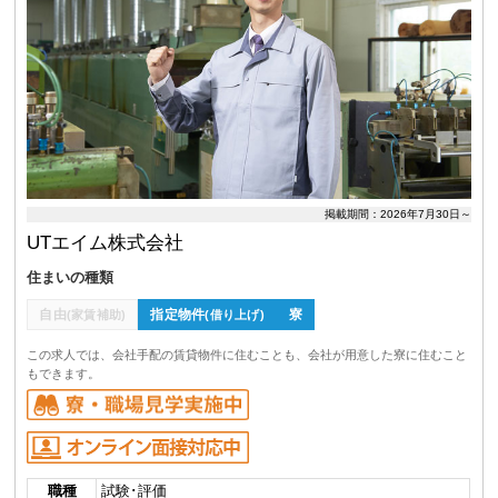
掲載期間：2026年7月30日～
UTエイム株式会社
住まいの種類
自由
指定物件
寮
(家賃補助)
(借り上げ)
この求人では、会社手配の賃貸物件に住むことも、会社が用意した寮に住むこと
もできます。
職種
試験･評価