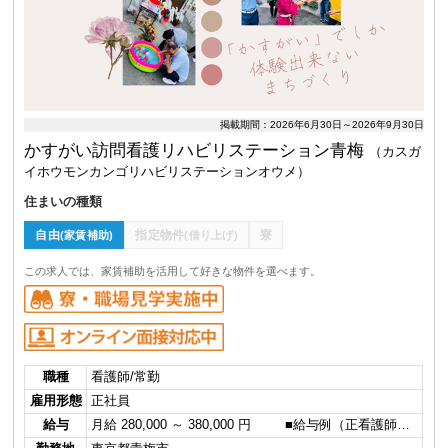
掲載期間：2026年6月30日～2026年9月30日
かすがい訪問看護リハビリステーション青梅
（カスガ
イホウモンカンゴリハビリステーションオウメ）
住まいの種類
自由
指定物件
寮
(家賃補助)
(借り上げ)
この求人では、家賃補助を活用して好きな物件を選べます。
職種
看護師/常勤
雇用形態
正社員
給与
月給 280,000 ～ 380,000 円 ■給与例（正看護師…