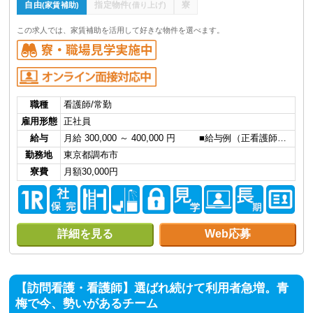
自由
指定物件
寮
(家賃補助)
(借り上げ)
この求人では、家賃補助を活用して好きな物件を選べます。
職種
看護師/常勤
雇用形態
正社員
給与
月給 300,000 ～ 400,000 円 ■給与例（正看護師…
勤務地
東京都調布市
寮費
月額30,000円
詳細を見る
Web応募
【訪問看護・看護師】選ばれ続けて利用者急増。青
梅で今、勢いがあるチーム