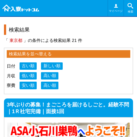
マイページ
検索
検索結果
「
東京都
」の条件による検索結果 21 件
検索結果を並べ替える
日付
古い順
新しい順
月収
低い順
高い順
寮費
安い順
高い順
3年ぶりの募集！まごころを届けるしごと。経験不問
｜1Ｒ社宅完備｜面接1回