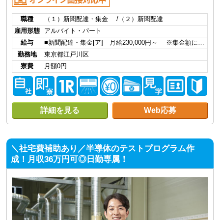
職種
（１）新聞配達・集金 /（２）新聞配達
雇用形態
アルバイト・パート
給与
■新聞配達・集金[ア] 月給230,000円～ ※集金額に…
勤務地
東京都江戸川区
寮費
月額0円
詳細を見る
Web応募
＼社宅費補助あり／半導体のテストプログラム作
成！月収36万円可◎日勤専属！