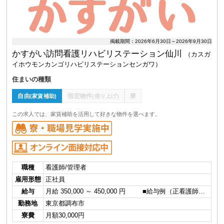
掲載期間：2026年6月30日～2026年9月30日
かすがい訪問看護リハビリステーション仙川
（カスガ
イホウモンカンゴリハビリステーションセンガワ）
住まいの種類
自由
指定物件
寮
(家賃補助)
(借り上げ)
この求人では、家賃補助を活用して好きな物件を選べます。
職種
看護師/管理者
雇用形態
正社員
給与
月給 350,000 ～ 450,000 円 ■給与例（正看護師…
勤務地
東京都調布市
寮費
月額30,000円