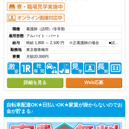
職種
看護師（訪問）/非常勤
雇用形態
アルバイト・パート
給与
時給 1,800 ～ 2,100 円 ※正看護師の場合 ■試…
勤務地
東京都青梅市
寮費
月額20,000円
詳細を見る
Web応募
自転車配達OK★日払いOK★家賃が掛からないのでお
金が貯まる♪