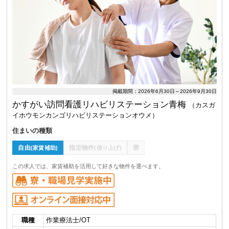
掲載期間：2026年6月30日～2026年9月30日
かすがい訪問看護リハビリステーション青梅
（カスガ
イホウモンカンゴリハビリステーションオウメ）
住まいの種類
自由
指定物件
寮
(家賃補助)
(借り上げ)
この求人では、家賃補助を活用して好きな物件を選べます。
職種
作業療法士/OT