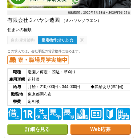
掲載期間：2026年7月28日～2026年9月27日
有限会社ミハヤシ造園
（ミハヤシゾウエン）
住まいの種類
自由
指定物件
寮
(家賃補助)
(借り上げ)
この求人では、会社手配の賃貸物件に住めます。
職種
造園／剪定・苅込・草刈り
雇用形態
正社員
給与
月給：210,000円～344,000円 ◆昇給あり(年1回)…
勤務地
東京都調布市
寮費
応相談
詳細を見る
Web応募