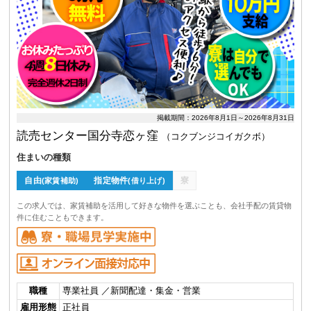
掲載期間：2026年8月1日～2026年8月31日
読売センター国分寺恋ヶ窪
（コクブンジコイガクボ）
住まいの種類
自由
指定物件
寮
(家賃補助)
(借り上げ)
この求人では、家賃補助を活用して好きな物件を選ぶことも、会社手配の賃貸物
件に住むこともできます。
職種
専業社員 ／新聞配達・集金・営業
雇用形態
正社員