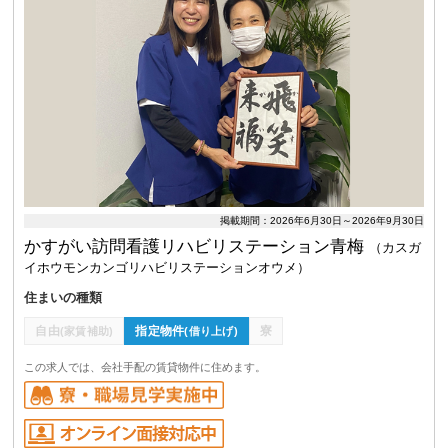
掲載期間：2026年6月30日～2026年9月30日
かすがい訪問看護リハビリステーション青梅
（カスガ
イホウモンカンゴリハビリステーションオウメ）
住まいの種類
自由
指定物件
寮
(家賃補助)
(借り上げ)
この求人では、会社手配の賃貸物件に住めます。