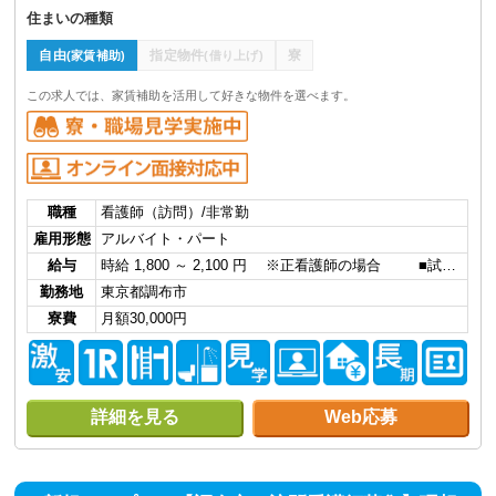
住まいの種類
自由
指定物件
寮
(家賃補助)
(借り上げ)
この求人では、家賃補助を活用して好きな物件を選べます。
職種
看護師（訪問）/非常勤
雇用形態
アルバイト・パート
給与
時給 1,800 ～ 2,100 円 ※正看護師の場合 ■試…
勤務地
東京都調布市
寮費
月額30,000円
詳細を見る
Web応募