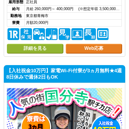
雇用形態
正社員
給与
月給 260,000円～ 400,000円 (※想定年収 3,500,000…
勤務地
東京都青梅市
寮費
月額20,000円
詳細を見る
Web応募
【入社祝金10万円】家電Wi-Fi付寮が3ヵ月無料★4週
8日休みで週休2日もOK