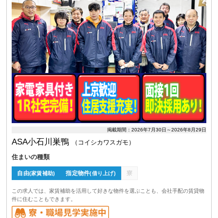
掲載期間：2026年7月30日～2026年8月29日
ASA小石川巣鴨
（コイシカワスガモ）
住まいの種類
自由
指定物件
寮
(家賃補助)
(借り上げ)
この求人では、家賃補助を活用して好きな物件を選ぶことも、会社手配の賃貸物
件に住むこともできます。