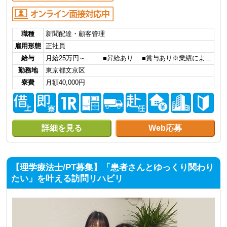
職種
新聞配達・顧客管理
雇用形態
正社員
給与
月給25万円～ ■昇給あり ■賞与あり※業績によ…
勤務地
東京都文京区
寮費
月額40,000円
詳細を見る
Web応募
【理学療法士/PT募集】「患者さんとゆっくり関わり
たい」を叶える訪問リハビリ