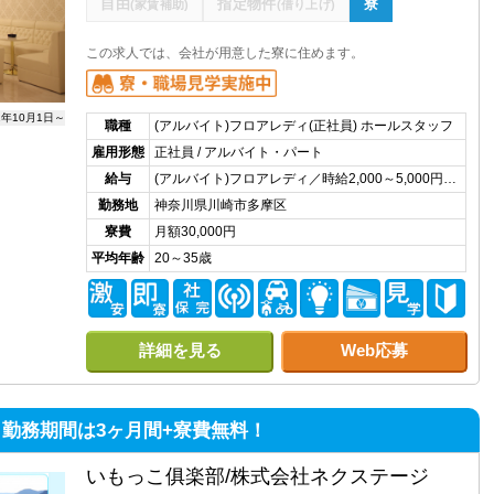
自由
指定物件
寮
(家賃補助)
(借り上げ)
この求人では、会社が用意した寮に住めます。
2年10月1日～
職種
(アルバイト)フロアレディ(正社員) ホールスタッフ
雇用形態
正社員 / アルバイト・パート
給与
(アルバイト)フロアレディ／時給2,000～5,000円…
勤務地
神奈川県川崎市多摩区
寮費
月額30,000円
平均年齢
20～35歳
詳細を見る
Web応募
勤務期間は3ヶ月間+寮費無料！
いもっこ俱楽部/株式会社ネクステージ