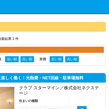
索結果 2 件
収
低い順
高い順
寮費
安い順
高い順
気軽に楽しく働く！光熱費・NET回線・駐車場無料
クラブ スターマイン／株式会社ネクステ
ージ
住まいの種類