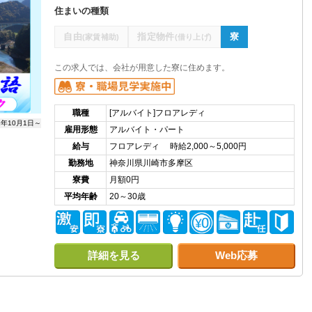
住まいの種類
自由
指定物件
寮
(家賃補助)
(借り上げ)
この求人では、会社が用意した寮に住めます。
職種
[アルバイト]フロアレディ
2年10月1日～
雇用形態
アルバイト・パート
給与
フロアレディ 時給2,000～5,000円
勤務地
神奈川県川崎市多摩区
寮費
月額0円
平均年齢
20～30歳
詳細を見る
Web応募