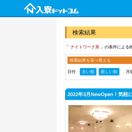
検索結果
「
ナイトワーク系
」の条件による検
検索結果を並べ替える
日付
古い順
新しい順
月
2022年3月NewOpen！