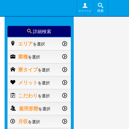
検索
マイページ
詳細検索
エリア
を選択
業種
を選択
寮タイプ
を選択
メリット
を選択
こだわり
を選択
雇用形態
を選択
月収
を選択