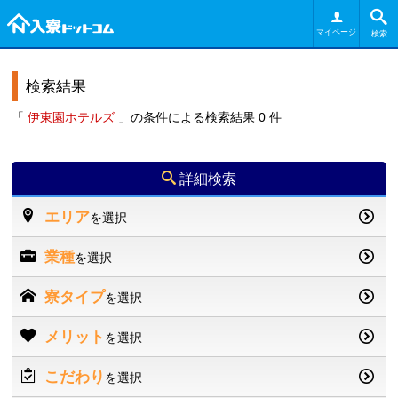
マイページ
検索
検索結果
「
伊東園ホテルズ
」の条件による検索結果 0 件
詳細検索
エリア
を選択
業種
を選択
寮タイプ
を選択
メリット
を選択
こだわり
を選択