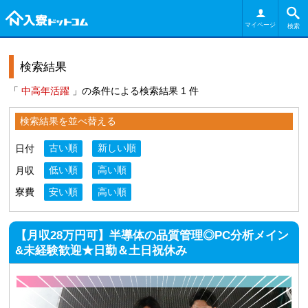
マイページ
検索
検索結果
「
中高年活躍
」の条件による検索結果 1 件
検索結果を並べ替える
日付
古い順
新しい順
月収
低い順
高い順
寮費
安い順
高い順
【月収28万円可】半導体の品質管理◎PC分析メイン
&未経験歓迎★日勤＆土日祝休み