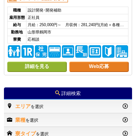
職種
設計開発･開発補助
雇用形態
正社員
給与
月給：250,000円～ 月収例：281,240円(月給＋各種…
勤務地
山形県鶴岡市
寮費
応相談
詳細を見る
Web応募
詳細検索
エリア
を選択
業種
を選択
寮タイプ
を選択