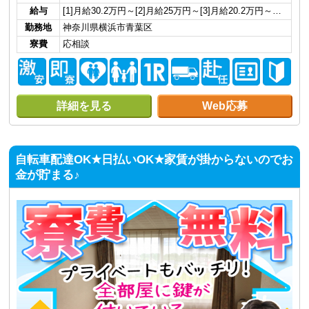
給与
[1]月給30.2万円～[2]月給25万円～[3]月給20.2万円～…
勤務地
神奈川県横浜市青葉区
寮費
応相談
詳細を見る
Web応募
自転車配達OK★日払いOK★家賃が掛からないのでお
金が貯まる♪