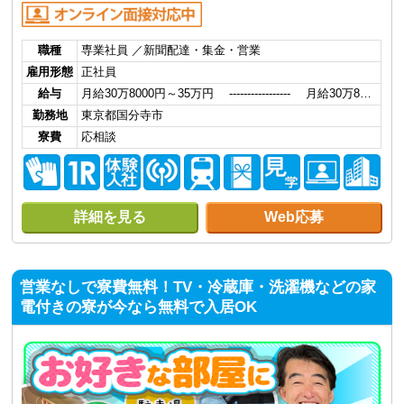
職種
専業社員 ／新聞配達・集金・営業
雇用形態
正社員
給与
月給30万8000円～35万円 ----------------- 月給30万8…
勤務地
東京都国分寺市
寮費
応相談
詳細を見る
Web応募
営業なしで寮費無料！TV・冷蔵庫・洗濯機などの家
電付きの寮が今なら無料で入居OK