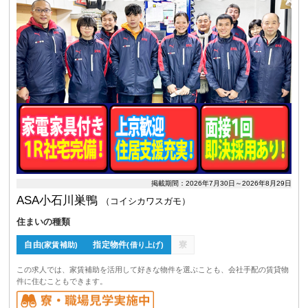
掲載期間：2026年7月30日～2026年8月29日
ASA小石川巣鴨
（コイシカワスガモ）
住まいの種類
自由
指定物件
寮
(家賃補助)
(借り上げ)
この求人では、家賃補助を活用して好きな物件を選ぶことも、会社手配の賃貸物
件に住むこともできます。