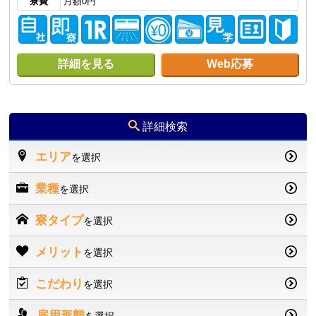
寮費
月額0円
詳細を見る
Web応募
詳細検索
エリア
を選択
業種
を選択
寮タイプ
を選択
メリット
を選択
こだわり
を選択
雇用形態