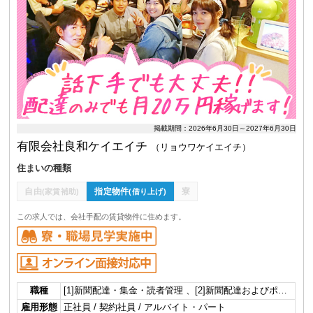
掲載期間：2026年6月30日～2027年6月30日
有限会社良和ケイエイチ
（リョウワケイエイチ）
住まいの種類
自由
指定物件
寮
(家賃補助)
(借り上げ)
この求人では、会社手配の賃貸物件に住めます。
職種
[1]新聞配達・集金・読者管理 、[2]新聞配達およびポ…
雇用形態
正社員 / 契約社員 / アルバイト・パート