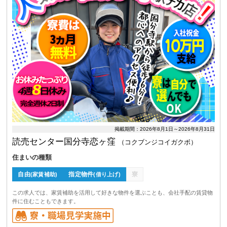
掲載期間：2026年8月1日～2026年8月31日
読売センター国分寺恋ヶ窪
（コクブンジコイガクボ）
住まいの種類
自由
指定物件
寮
(家賃補助)
(借り上げ)
この求人では、家賃補助を活用して好きな物件を選ぶことも、会社手配の賃貸物
件に住むこともできます。