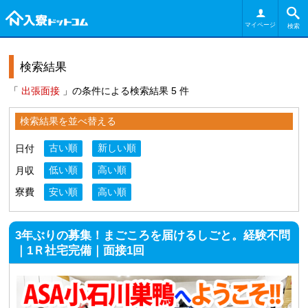
マイページ
検索
検索結果
「
出張面接
」の条件による検索結果 5 件
検索結果を並べ替える
日付
古い順
新しい順
月収
低い順
高い順
寮費
安い順
高い順
3年ぶりの募集！まごころを届けるしごと。経験不問
｜1Ｒ社宅完備｜面接1回