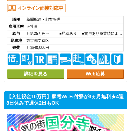
職種
新聞配達・顧客管理
雇用形態
正社員
給与
月給25万円～ ■昇給あり ■賞与あり※業績によ…
勤務地
東京都文京区
寮費
月額40,000円
詳細を見る
Web応募
【入社祝金10万円】家電Wi-Fi付寮が3ヵ月無料★4週
8日休みで週休2日もOK