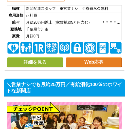
職種
新聞配達スタッフ ※営業ナシ ※寮費永久無料
雇用形態
正社員
給与
月給20万円以上（家賃補助5万円含む） ＊＊＊＊…
勤務地
千葉県市川市
寮費
月額0円
詳細を見る
Web応募
＼営業ナシでも月給25万円／有給消化100％のホワイ
トな新聞店