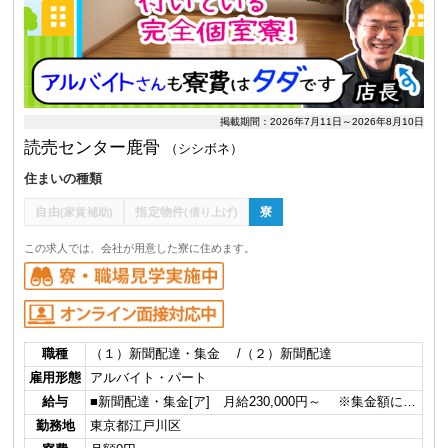
掲載期間：2026年7月11日～2026年8月10日
読売センター鹿骨
（シシボネ）
住まいの種類
自由
指定物件
寮
(家賃補助)
(借り上げ)
この求人では、会社が用意した寮に住めます。
職種
（１）新聞配達・集金 /（２）新聞配達
雇用形態
アルバイト・パート
給与
■新聞配達・集金[ア] 月給230,000円～ ※集金額に…
勤務地
東京都江戸川区