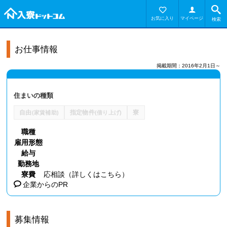
お気に入り
マイページ
検索
お仕事情報
掲載期間：2016年2月1日～
住まいの種類
自由
指定物件
寮
(家賃補助)
(借り上げ)
職種
雇用形態
給与
勤務地
寮費
応相談（
詳しくはこちら
）
企業からのPR
募集情報