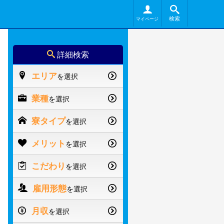
検索
マイページ
詳細検索
エリア
を選択
業種
を選択
寮タイプ
を選択
メリット
を選択
こだわり
を選択
雇用形態
を選択
月収
を選択