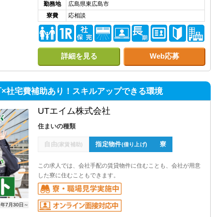
勤務地
広島県東広島市
寮費
応相談
詳細を見る
Web応募
可×社宅費補助あり！スキルアップできる環境
UTエイム株式会社
住まいの種類
自由
指定物件
寮
(家賃補助)
(借り上げ)
この求人では、会社手配の賃貸物件に住むことも、会社が用意
した寮に住むこともできます。
6年7月30日～