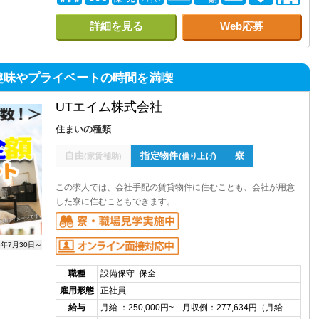
詳細を見る
Web応募
】趣味やプライベートの時間を満喫
UTエイム株式会社
住まいの種類
自由
指定物件
寮
(家賃補助)
(借り上げ)
この求人では、会社手配の賃貸物件に住むことも、会社が用意
した寮に住むこともできます。
6年7月30日～
職種
設備保守･保全
雇用形態
正社員
給与
月給 ：250,000円~ 月収例：277,634円（月給…