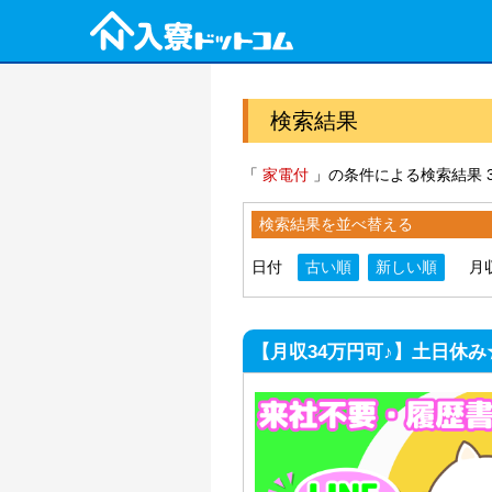
検索結果
「
家電付
」の条件による検索結果 3
検索結果を並べ替える
日付
古い順
新しい順
月
【月収34万円可♪】土日休み