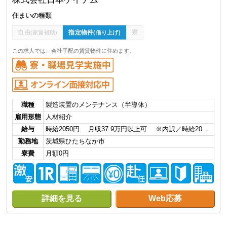
住まいの種類
自由
指定物件
寮
(家賃補助)
(借り上げ)
この求人では、会社手配の賃貸物件に住めます。
職種
製造装置のメンテナンス（半導体）
雇用形態
人材紹介
給与
時給2050円 月収37.9万円以上可 ※内訳／時給20…
勤務地
茨城県ひたちなか市
寮費
月額0円
詳細を見る
Web応募