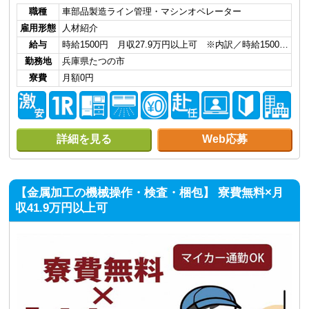
職種
車部品製造ライン管理・マシンオペレーター
雇用形態
人材紹介
給与
時給1500円 月収27.9万円以上可 ※内訳／時給1500…
勤務地
兵庫県たつの市
寮費
月額0円
詳細を見る
Web応募
【金属加工の機械操作・検査・梱包】 寮費無料×月
収41.9万円以上可