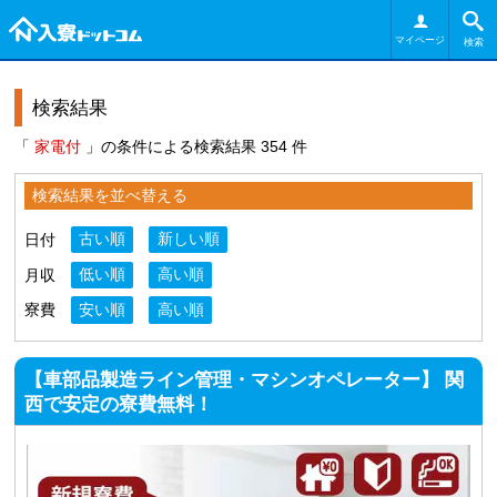
マイページ
検索
検索結果
「
家電付
」の条件による検索結果 354 件
検索結果を並べ替える
日付
古い順
新しい順
月収
低い順
高い順
寮費
安い順
高い順
【車部品製造ライン管理・マシンオペレーター】 関
西で安定の寮費無料！