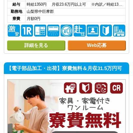
給与
時給1350円 月収23.6万円以上可 ※内訳／時給13…
勤務地
山梨県中巨摩郡
寮費
月額0円
詳細を見る
Web応募
【電子部品加工・出荷】寮費無料＆月収31.5万円可