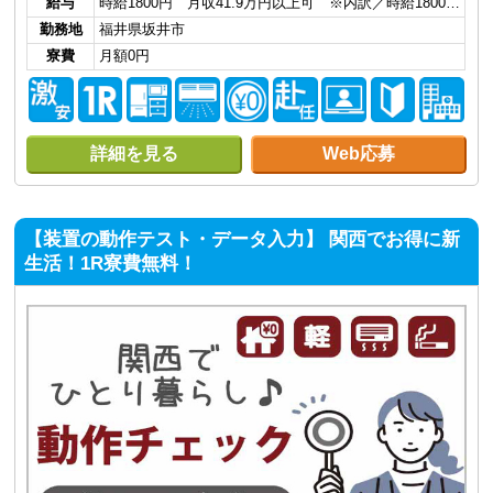
給与
時給1800円 月収41.9万円以上可 ※内訳／時給1800…
勤務地
福井県坂井市
寮費
月額0円
詳細を見る
Web応募
【装置の動作テスト・データ入力】 関西でお得に新
生活！1R寮費無料！