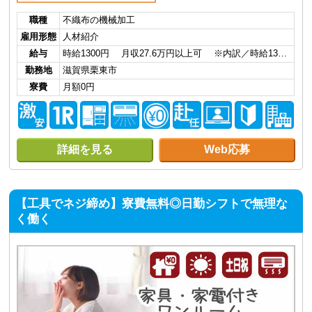
職種
不織布の機械加工
雇用形態
人材紹介
給与
時給1300円 月収27.6万円以上可 ※内訳／時給13…
勤務地
滋賀県栗東市
寮費
月額0円
詳細を見る
Web応募
【工具でネジ締め】寮費無料◎日勤シフトで無理な
く働く