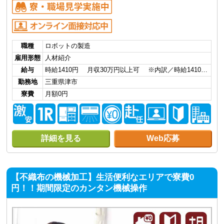
職種
ロボットの製造
雇用形態
人材紹介
給与
時給1410円 月収30万円以上可 ※内訳／時給1410…
勤務地
三重県津市
寮費
月額0円
詳細を見る
Web応募
【不織布の機械加工】生活便利なエリアで寮費0
円！！期間限定のカンタン機械操作