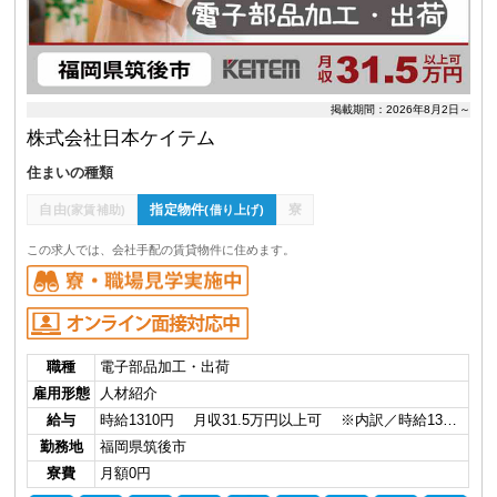
掲載期間：2026年8月2日～
株式会社日本ケイテム
住まいの種類
自由
指定物件
寮
(家賃補助)
(借り上げ)
この求人では、会社手配の賃貸物件に住めます。
職種
電子部品加工・出荷
雇用形態
人材紹介
給与
時給1310円 月収31.5万円以上可 ※内訳／時給13…
勤務地
福岡県筑後市
寮費
月額0円