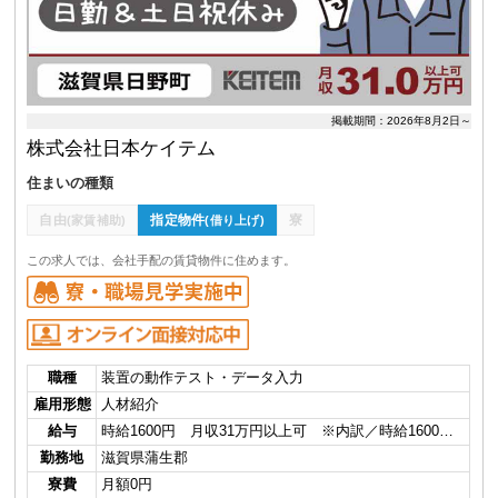
掲載期間：2026年8月2日～
株式会社日本ケイテム
住まいの種類
自由
指定物件
寮
(家賃補助)
(借り上げ)
この求人では、会社手配の賃貸物件に住めます。
職種
装置の動作テスト・データ入力
雇用形態
人材紹介
給与
時給1600円 月収31万円以上可 ※内訳／時給1600…
勤務地
滋賀県蒲生郡
寮費
月額0円