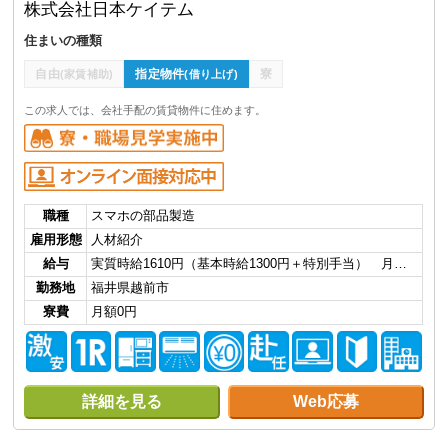
株式会社日本ケイテム
住まいの種類
自由
指定物件
寮
(家賃補助)
(借り上げ)
この求人では、会社手配の賃貸物件に住めます。
職種
スマホの部品製造
雇用形態
人材紹介
給与
実質時給1610円（基本時給1300円＋特別手当） 月…
勤務地
福井県越前市
寮費
月額0円
詳細を見る
Web応募