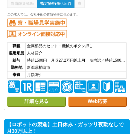
自由
指定物件
寮
(家賃補助)
(借り上げ)
この求人では、会社手配の賃貸物件に住めます。
職種
金属部品のセット・機械のボタン押し
雇用形態
人材紹介
給与
時給1500円 月収27.2万円以上可 ※内訳／時給1500…
勤務地
新潟県柏崎市
寮費
月額0円
詳細を見る
Web応募
【ロボットの製造】土日休み・ガッツリ夜勤なしで
月30万以上！