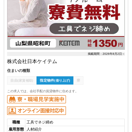
掲載期間：2026年8月2日～
株式会社日本ケイテム
住まいの種類
自由
指定物件
寮
(家賃補助)
(借り上げ)
この求人では、会社手配の賃貸物件に住めます。
職種
工具でネジ締め
雇用形態
人材紹介