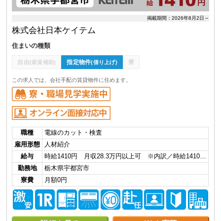
掲載期間：2026年8月2日～
株式会社日本ケイテム
住まいの種類
自由
指定物件
寮
(家賃補助)
(借り上げ)
この求人では、会社手配の賃貸物件に住めます。
職種
電線のカット・検査
雇用形態
人材紹介
給与
時給1410円 月収28.3万円以上可 ※内訳／時給1410…
勤務地
栃木県宇都宮市
寮費
月額0円