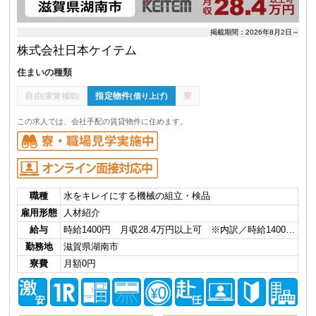
掲載期間：2026年8月2日～
株式会社日本ケイテム
住まいの種類
自由
指定物件
寮
(家賃補助)
(借り上げ)
この求人では、会社手配の賃貸物件に住めます。
職種
水をキレイにする機械の組立・検品
雇用形態
人材紹介
給与
時給1400円 月収28.4万円以上可 ※内訳／時給1400…
勤務地
滋賀県湖南市
寮費
月額0円