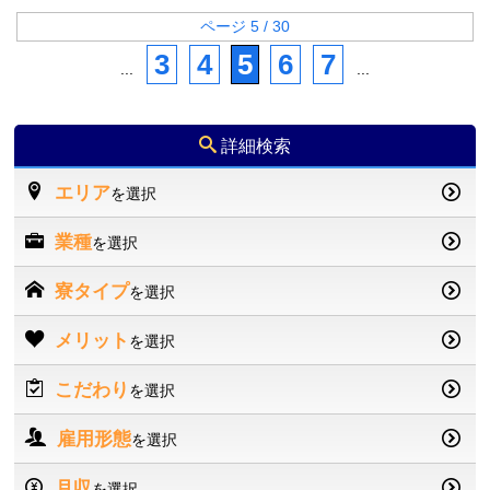
ページ 5 / 30
3
4
5
6
7
...
...
詳細検索
エリア
を選択
業種
を選択
寮タイプ
を選択
メリット
を選択
こだわり
を選択
雇用形態
を選択
月収
を選択