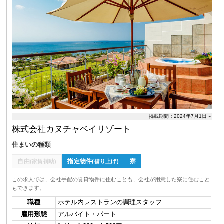
掲載期間：2024年7月1日～
株式会社カヌチャベイリゾート
住まいの種類
自由
指定物件
寮
(家賃補助)
(借り上げ)
この求人では、会社手配の賃貸物件に住むことも、会社が用意した寮に住むこと
もできます。
職種
ホテル内レストランの調理スタッフ
雇用形態
アルバイト・パート