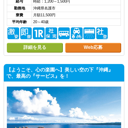
給与
時給：1,200～1,500円
勤務地
沖縄県名護市
寮費
月額11,500円
平均年齢
20～40歳
詳細を見る
Web応募
【ようこそ、心の楽園へ】美しい空の下『沖縄』
で、最高の『サービス』を！