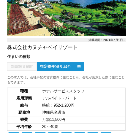
掲載期間：2024年7月1日～
株式会社カヌチャベイリゾート
住まいの種類
自由
指定物件
寮
(家賃補助)
(借り上げ)
この求人では、会社手配の賃貸物件に住むことも、会社が用意した寮に住むこと
もできます。
職種
ホテルサービススタッフ
雇用形態
アルバイト・パート
給与
時給：952-1,200円
勤務地
沖縄県名護市
寮費
月額11,500円
平均年齢
20～40歳