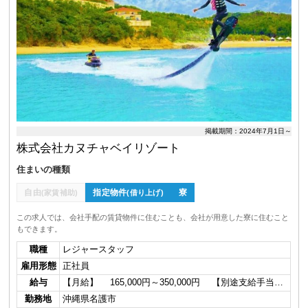
掲載期間：2024年7月1日～
株式会社カヌチャベイリゾート
住まいの種類
自由
指定物件
寮
(家賃補助)
(借り上げ)
この求人では、会社手配の賃貸物件に住むことも、会社が用意した寮に住むこと
もできます。
職種
レジャースタッフ
雇用形態
正社員
給与
【月給】 165,000円～350,000円 【別途支給手当…
勤務地
沖縄県名護市