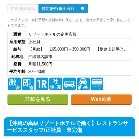
自由
指定物件
寮
(家賃補助)
(借り上げ)
この求人では、会社手配の賃貸物件に住むことも、会社が用意した寮に住むこと
もできます。
職種
リゾートホテルの企画広報
雇用形態
正社員
給与
【月給】 165,000円～350,000円 【別途支給手当…
勤務地
沖縄県名護市
寮費
月額11,500円
平均年齢
20～40歳
詳細を見る
Web応募
【沖縄の高級リゾートホテルで働く】レストランサ
ービススタッフ/正社員・寮完備