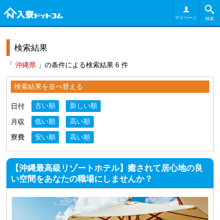
マイページ
検索
検索結果
「
沖縄県
」の条件による検索結果 6 件
検索結果を並べ替える
日付
古い順
新しい順
月収
低い順
高い順
寮費
安い順
高い順
【沖縄最高級リゾートホテル】癒されて居心地の良
い空間をあなたの職場にしませんか？