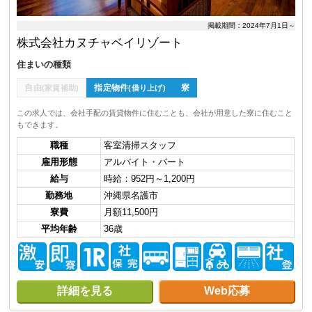
掲載期間：2024年7月1日～
株式会社カヌチャベイリゾート
住まいの種類
自由
指定物件
寮
(家賃補助)
(借り上げ)
この求人では、会社手配の賃貸物件に住むことも、会社が用意した寮に住むこと
もできます。
職種
客室清掃スタッフ
雇用形態
アルバイト・パート
給与
時給：952円～1,200円
勤務地
沖縄県名護市
寮費
月額11,500円
平均年齢
36歳
詳細を見る
Web応募