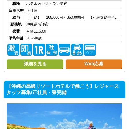
職種
ホテル内レストラン業務
雇用形態
正社員
給与
【月給】 165,000円～350,000円 【別途支給手当…
勤務地
沖縄県名護市
寮費
月額11,500円
平均年齢
20～40歳
詳細を見る
Web応募
【沖縄の高級リゾートホテルで働こう】レジャース
タッフ募集/正社員・寮完備