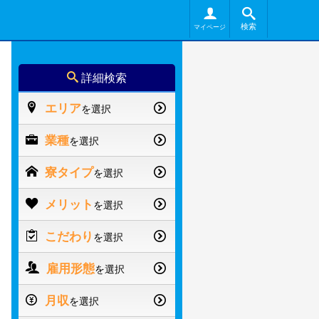
検索
マイページ
詳細検索
エリア
を選択
業種
を選択
寮タイプ
を選択
メリット
を選択
こだわり
を選択
雇用形態
を選択
月収
を選択