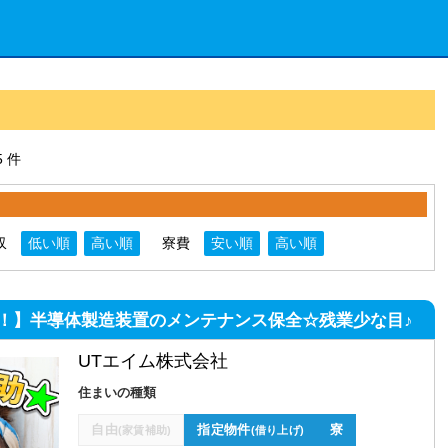
 件
収
低い順
高い順
寮費
安い順
高い順
円可！】半導体製造装置のメンテナンス保全☆残業少な目♪
UTエイム株式会社
住まいの種類
自由
指定物件
寮
(家賃補助)
(借り上げ)