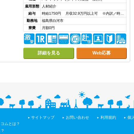
雇用形態
人材紹介
給与
時給1750円 月収32.9万円以上可 ※内訳／時…
勤務地
福島県白河市
寮費
月額0円
詳細を見る
Web応募
サイトマップ
お問い合わせ
利用規約
個
トコムとは？
は？