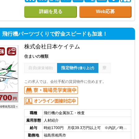
詳細を見る
Web応募
 飛行機パーツづくりで貯金スピードも加速！
株式会社日本ケイテム
住まいの種類
自由
指定物件
寮
(家賃補助)
(借り上げ)
この求人では、会社手配の賃貸物件に住めます。
26年8月2日～
職種
飛行機の金属加工・検査
雇用形態
人材紹介
給与
時給1700円 月収39.3万円以上可 ※内訳／時…
勤務地
福島県相馬市