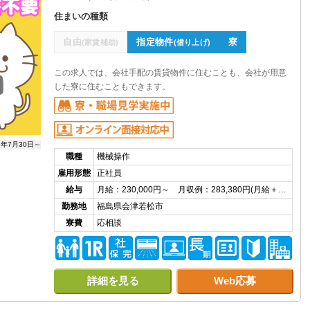
住まいの種類
自由
指定物件
寮
(家賃補助)
(借り上げ)
この求人では、会社手配の賃貸物件に住むことも、会社が用意
した寮に住むこともできます。
6年7月30日～
職種
機械操作
雇用形態
正社員
給与
月給：230,000円～ 月収例：283,380円(月給＋…
勤務地
福島県会津若松市
寮費
応相談
詳細を見る
Web応募