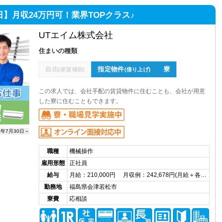
日】月収24万円可！業界TOPクラス♪
UTエイム株式会社
住まいの種類
自由
指定物件
寮
(家賃補助)
(借り上げ)
この求人では、会社手配の賃貸物件に住むことも、会社が用意
した寮に住むこともできます。
6年7月30日～
職種
機械操作
雇用形態
正社員
給与
月給：210,000円 月収例：242,678円(月給＋各…
勤務地
福島県会津若松市
寮費
応相談