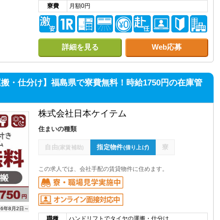
寮費
月額0円
詳細を見る
Web応募
搬・仕分け】福島県で寮費無料！時給1750円の在庫管
株式会社日本ケイテム
住まいの種類
自由
指定物件
寮
(家賃補助)
(借り上げ)
この求人では、会社手配の賃貸物件に住めます。
26年8月2日～
職種
ハンドリフトでタイヤの運搬・仕分け