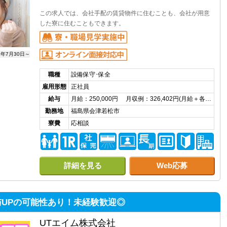
この求人では、会社手配の賃貸物件に住むことも、会社が用意
した寮に住むこともできます。
6年7月30日～
職種
設備保守･保全
雇用形態
正社員
給与
月給：250,000円 月収例：326,402円(月給＋各…
勤務地
福島県会津若松市
寮費
応相談
詳細を見る
Web応募
与UPの可能性あり！未経験歓迎◎
UTエイム株式会社