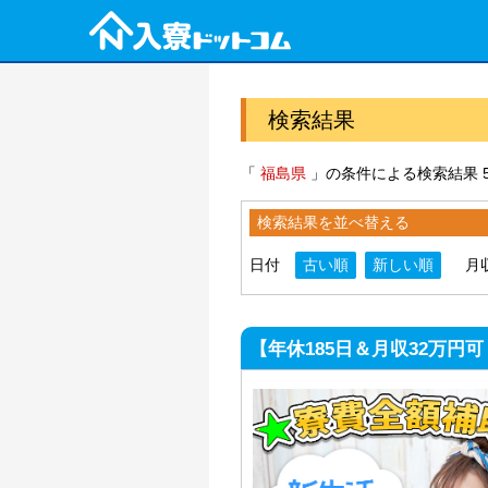
検索結果
「
福島県
」の条件による検索結果 5
検索結果を並べ替える
日付
古い順
新しい順
月
【年休185日＆月収32万