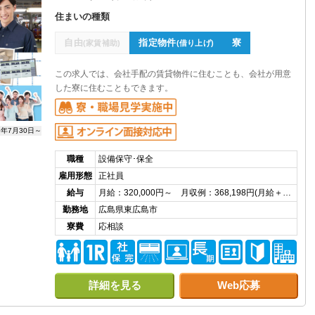
住まいの種類
自由
指定物件
寮
(家賃補助)
(借り上げ)
この求人では、会社手配の賃貸物件に住むことも、会社が用意
した寮に住むこともできます。
6年7月30日～
職種
設備保守･保全
雇用形態
正社員
給与
月給：320,000円～ 月収例：368,198円(月給＋…
勤務地
広島県東広島市
寮費
応相談
詳細を見る
Web応募