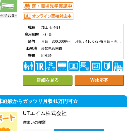
6年7月30日～
職種
加工･組付け
雇用形態
正社員
給与
月給：300,000円~ 月収：416,072円(月給＋各…
勤務地
愛知県碧南市
寮費
応相談
詳細を見る
Web応募
未経験からガッツリ月収41万円可☆
UTエイム株式会社
住まいの種類