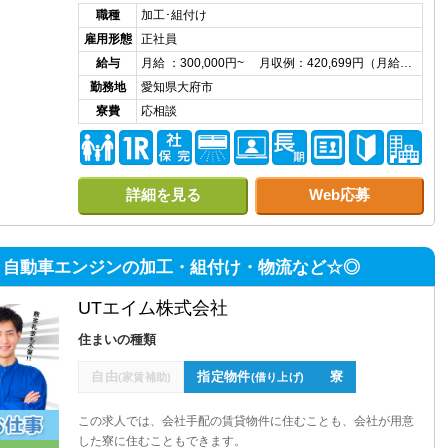
職種
加工･組付け
雇用形態
正社員
給与
月給 ：300,000円~ 月収例：420,699円（月給…
勤務地
愛知県大府市
寮費
応相談
詳細を見る
Web応募
】自動車エンジンの加工・組付け・物流など☆◎
UTエイム株式会社
住まいの種類
自由
指定物件
寮
(家賃補助)
(借り上げ)
この求人では、会社手配の賃貸物件に住むことも、会社が用意
した寮に住むこともできます。