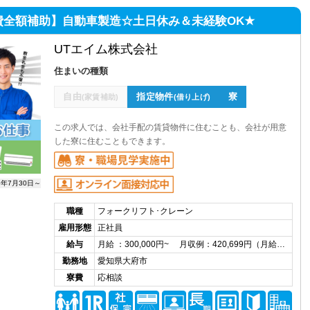
費全額補助】自動車製造☆土日休み＆未経験OK★
UTエイム株式会社
住まいの種類
自由
指定物件
寮
(家賃補助)
(借り上げ)
この求人では、会社手配の賃貸物件に住むことも、会社が用意
した寮に住むこともできます。
6年7月30日～
職種
フォークリフト･クレーン
雇用形態
正社員
給与
月給 ：300,000円~ 月収例：420,699円（月給…
勤務地
愛知県大府市
寮費
応相談