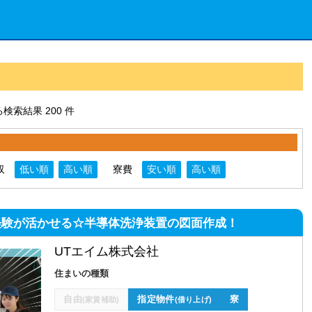
検索結果 200 件
収
低い順
高い順
寮費
安い順
高い順
経験が活かせる☆半導体洗浄装置の図面作成！
UTエイム株式会社
住まいの種類
自由
指定物件
寮
(家賃補助)
(借り上げ)