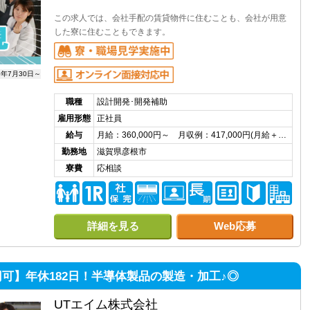
この求人では、会社手配の賃貸物件に住むことも、会社が用意
した寮に住むこともできます。
6年7月30日～
職種
設計開発･開発補助
雇用形態
正社員
給与
月給：360,000円～ 月収例：417,000円(月給＋…
勤務地
滋賀県彦根市
寮費
応相談
詳細を見る
Web応募
円可】年休182日！半導体製品の製造・加工♪◎
UTエイム株式会社