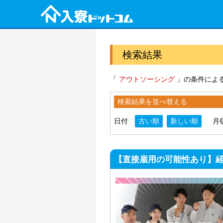
検索結果
「
アウトソーシング
」の条件による
検索結果を並べ替える
日付
古い順
新しい順
月
【直接雇用の可能性あり】