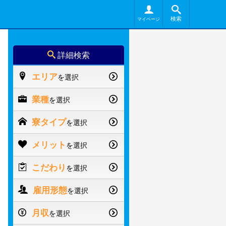
検索
マイページ
詳細検索
エリア
を選択
業種
を選択
寮タイプ
を選択
メリット
を選択
こだわり
を選択
雇用形態
を選択
月収
を選択