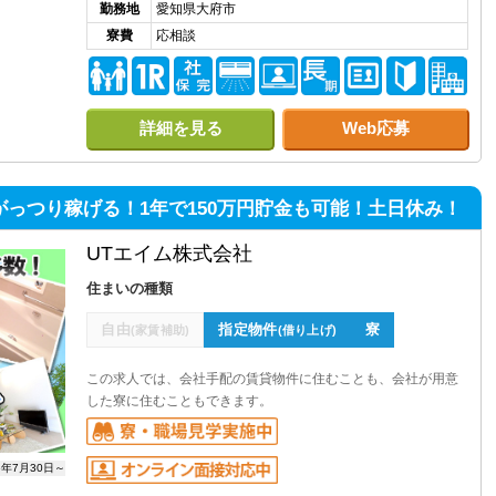
勤務地
愛知県大府市
寮費
応相談
詳細を見る
Web応募
がっつり稼げる！1年で150万円貯金も可能！土日休み！
UTエイム株式会社
住まいの種類
自由
指定物件
寮
(家賃補助)
(借り上げ)
この求人では、会社手配の賃貸物件に住むことも、会社が用意
した寮に住むこともできます。
6年7月30日～