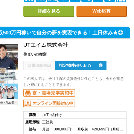
詳細を見る
Web応募
収500万円稼いで自分の夢を実現できる！土日休み★◎
UTエイム株式会社
住まいの種類
自由
指定物件
寮
(家賃補助)
(借り上げ)
この求人では、会社手配の賃貸物件に住むことも、会社が用意
した寮に住むこともできます。
6年7月30日～
職種
加工･組付け
雇用形態
正社員
給与
月給 ：300,000円~ 月収例：420,699円（月給…