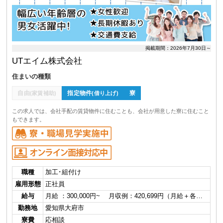
掲載期間：2026年7月30日～
UTエイム株式会社
住まいの種類
自由
指定物件
寮
(家賃補助)
(借り上げ)
この求人では、会社手配の賃貸物件に住むことも、会社が用意した寮に住むこと
もできます。
職種
加工･組付け
雇用形態
正社員
給与
月給 ：300,000円~ 月収例：420,699円（月給＋各…
勤務地
愛知県大府市
寮費
応相談