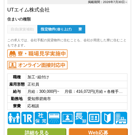
掲載期間：2026年7月30日～
UTエイム株式会社
住まいの種類
自由
指定物件
寮
(家賃補助)
(借り上げ)
この求人では、会社手配の賃貸物件に住むことも、会社が用意した寮に住むこと
もできます。
職種
加工･組付け
雇用形態
正社員
給与
月給：300,000円~ 月収：416,072円(月給＋各種手…
勤務地
愛知県碧南市
寮費
応相談
詳細を見る
Web応募