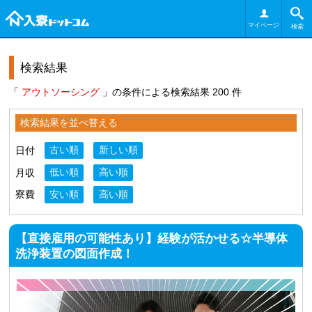
マイページ
検索
検索結果
「
アウトソーシング
」の条件による検索結果 200 件
検索結果を並べ替える
日付
古い順
新しい順
月収
低い順
高い順
寮費
安い順
高い順
【直接雇用の可能性あり】経験が活かせる☆半導体
洗浄装置の図面作成！