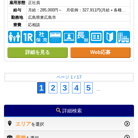
雇用形態
正社員
給与
月給：285,000円～ 月収例：327,911円(月給＋各種…
勤務地
広島県東広島市
寮費
応相談
詳細を見る
Web応募
ページ 1 / 17
1
2
3
4
5
...
詳細検索
エリア
を選択
業種