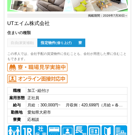
掲載期間：2026年7月30日～
UTエイム株式会社
住まいの種類
自由
指定物件
寮
(家賃補助)
(借り上げ)
この求人では、会社手配の賃貸物件に住むことも、会社が用意した寮に住むこと
もできます。
職種
加工･組付け
雇用形態
正社員
給与
月給 ：300,000円~ 月収例：420,699円（月給＋各…
勤務地
愛知県大府市
寮費
応相談