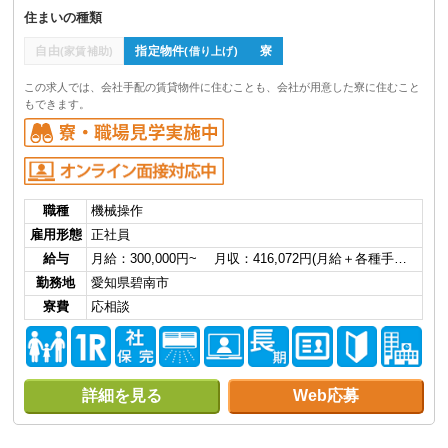
住まいの種類
自由
指定物件
寮
(家賃補助)
(借り上げ)
この求人では、会社手配の賃貸物件に住むことも、会社が用意した寮に住むこと
もできます。
職種
機械操作
雇用形態
正社員
給与
月給：300,000円~ 月収：416,072円(月給＋各種手…
勤務地
愛知県碧南市
寮費
応相談
詳細を見る
Web応募