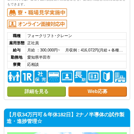
もできます。
職種
フォークリフト･クレーン
雇用形態
正社員
給与
月給 ：300,000円~ 月収例：416,072円(月給＋各種…
勤務地
愛知県半田市
寮費
応相談
詳細を見る
Web応募
【月収34万円可＆年休182日】2ナノ半導体の試作製
造・進捗管理☆