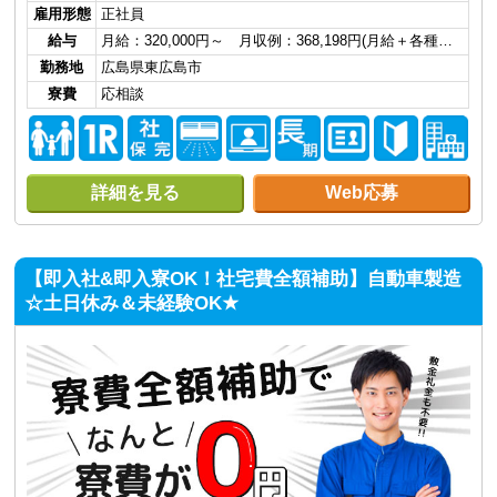
雇用形態
正社員
給与
月給：320,000円～ 月収例：368,198円(月給＋各種…
勤務地
広島県東広島市
寮費
応相談
詳細を見る
Web応募
【即入社&即入寮OK！社宅費全額補助】自動車製造
☆土日休み＆未経験OK★