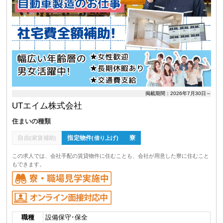
掲載期間：2026年7月30日～
UTエイム株式会社
住まいの種類
自由
指定物件
寮
(家賃補助)
(借り上げ)
この求人では、会社手配の賃貸物件に住むことも、会社が用意した寮に住むこと
もできます。
職種
設備保守･保全