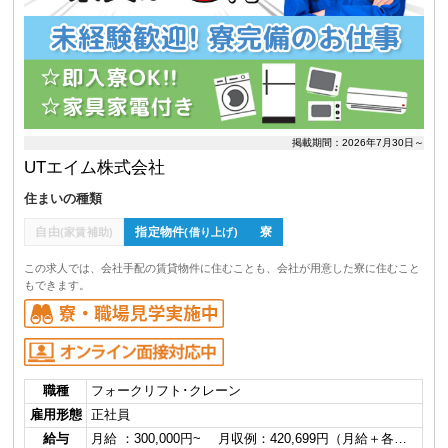
掲載期間：2026年7月30日～
UTエイム株式会社
住まいの種類
自由
指定物件
寮
(家賃補助)
(借り上げ)
この求人では、会社手配の賃貸物件に住むことも、会社が用意した寮に住むこと
もできます。
職種
フォークリフト･クレーン
雇用形態
正社員
給与
月給 ：300,000円~ 月収例：420,699円（月給＋各…