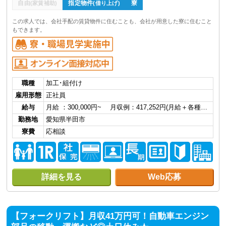
自由
指定物件
寮
(家賃補助)
(借り上げ)
この求人では、会社手配の賃貸物件に住むことも、会社が用意した寮に住むこと
もできます。
職種
加工･組付け
雇用形態
正社員
給与
月給 ：300,000円~ 月収例：417,252円(月給＋各種…
勤務地
愛知県半田市
寮費
応相談
詳細を見る
Web応募
【フォークリフト】月収41万円可！自動車エンジン