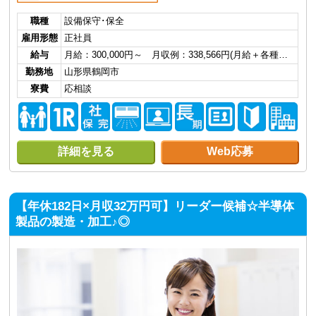
職種
設備保守･保全
雇用形態
正社員
給与
月給：300,000円～ 月収例：338,566円(月給＋各種…
勤務地
山形県鶴岡市
寮費
応相談
詳細を見る
Web応募
【年休182日×月収32万円可】リーダー候補☆半導体
製品の製造・加工♪◎