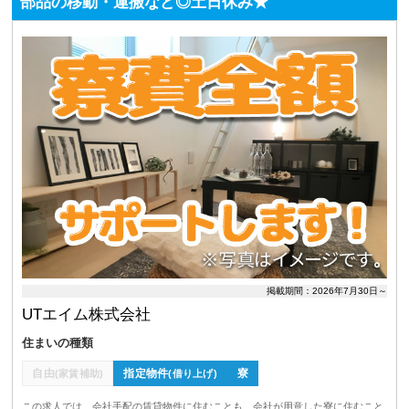
部品の移動・運搬など◎土日休み★
掲載期間：2026年7月30日～
UTエイム株式会社
住まいの種類
自由
指定物件
寮
(家賃補助)
(借り上げ)
この求人では、会社手配の賃貸物件に住むことも、会社が用意した寮に住むこと