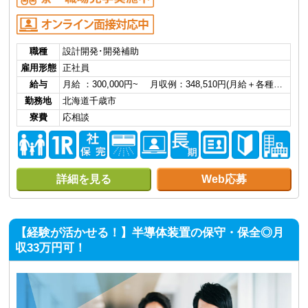
職種
設計開発･開発補助
雇用形態
正社員
給与
月給 ：300,000円~ 月収例：348,510円(月給＋各種…
勤務地
北海道千歳市
寮費
応相談
詳細を見る
Web応募
【経験が活かせる！】半導体装置の保守・保全◎月
収33万円可！