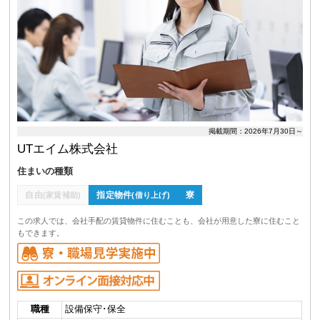
掲載期間：2026年7月30日～
UTエイム株式会社
住まいの種類
自由
指定物件
寮
(家賃補助)
(借り上げ)
この求人では、会社手配の賃貸物件に住むことも、会社が用意した寮に住むこと
もできます。
職種
設備保守･保全