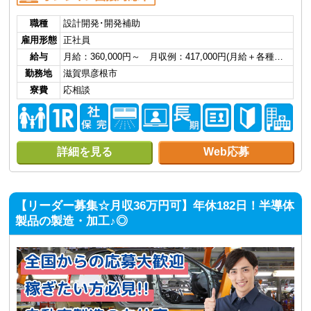
職種
設計開発･開発補助
雇用形態
正社員
給与
月給：360,000円～ 月収例：417,000円(月給＋各種…
勤務地
滋賀県彦根市
寮費
応相談
詳細を見る
Web応募
【リーダー募集☆月収36万円可】年休182日！半導体
製品の製造・加工♪◎