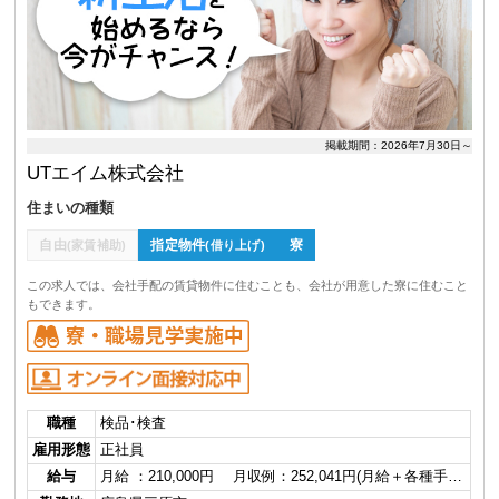
掲載期間：2026年7月30日～
UTエイム株式会社
住まいの種類
自由
指定物件
寮
(家賃補助)
(借り上げ)
この求人では、会社手配の賃貸物件に住むことも、会社が用意した寮に住むこと
もできます。
職種
検品･検査
雇用形態
正社員
給与
月給 ：210,000円 月収例：252,041円(月給＋各種手…