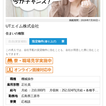
掲載期間：2026年7月30日～
UTエイム株式会社
住まいの種類
自由
指定物件
寮
(家賃補助)
(借り上げ)
この求人では、会社手配の賃貸物件に住むことも、会社が用意した寮に住むこと
もできます。
職種
機械操作
雇用形態
正社員
給与
月給 ：210,000円 月収例：252,024円(月給＋各種手…
勤務地
広島県三原市
寮費
応相談