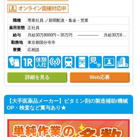
職種
専業社員 ／新聞配達・集金・営業
雇用形態
正社員
給与
月給30万8000円～35万円 ----------------- 月給30万8…
勤務地
東京都国分寺市
寮費
応相談
詳細を見る
Web応募
【大手医薬品メーカー】ビタミン剤の製造補助/機械
OP・検査など賞与あり★