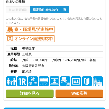
住まいの種類
自由
指定物件
寮
(家賃補助)
(借り上げ)
この求人では、会社手配の賃貸物件に住むことも、会社が用意した寮に住むこと
もできます。
職種
機械操作
雇用形態
正社員
給与
月給 ：210,000円~ 月収例：236,250円(月給＋各種…
勤務地
大阪府泉佐野市
寮費
応相談
詳細を見る
Web応募