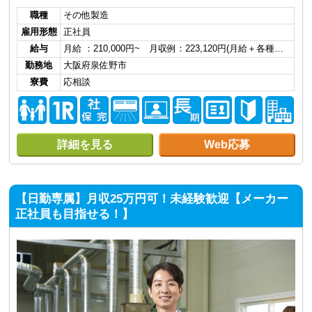
職種
その他製造
雇用形態
正社員
給与
月給 ：210,000円~ 月収例：223,120円(月給＋各種…
勤務地
大阪府泉佐野市
寮費
応相談
詳細を見る
Web応募
【日勤専属】月収25万円可！未経験歓迎【メーカー
正社員も目指せる！】