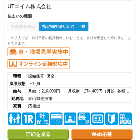
UTエイム株式会社
住まいの種類
自由
指定物件
寮
(家賃補助)
(借り上げ)
この求人では、会社手配の賃貸物件に住むことも、会社が用意した寮に住むこと
もできます。
職種
設備保守･保全
雇用形態
正社員
給与
月給 ：210,000円~ 月収例：274,405円（月給+各種…
勤務地
富山県砺波市
寮費
応相談
詳細を見る
Web応募