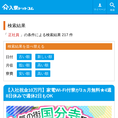
マイページ
検索
検索結果
「
正社員
」の条件による検索結果 217 件
検索結果を並べ替える
日付
古い順
新しい順
月収
低い順
高い順
寮費
安い順
高い順
【入社祝金10万円】家電Wi-Fi付寮が3ヵ月無料★4週
8日休みで週休2日もOK