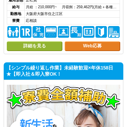
雇用形態
正社員
給与
月給 ：210,000円~ 月収例：259,462円(月給＋各種…
勤務地
大阪府大阪市住之江区
寮費
応相談
詳細を見る
Web応募
【シンプル繰り返し作業】未経験歓迎×年休158日
★【即入社＆即入寮OK！