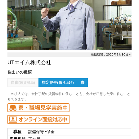
掲載期間：2026年7月30日～
UTエイム株式会社
住まいの種類
自由
指定物件
寮
(家賃補助)
(借り上げ)
この求人では、会社手配の賃貸物件に住むことも、会社が用意した寮に住むこと
もできます。
職種
設備保守･保全