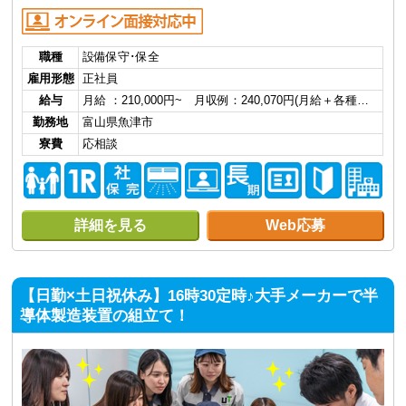
職種
設備保守･保全
雇用形態
正社員
給与
月給 ：210,000円~ 月収例：240,070円(月給＋各種…
勤務地
富山県魚津市
寮費
応相談
詳細を見る
Web応募
【日勤×土日祝休み】16時30定時♪大手メーカーで半
導体製造装置の組立て！