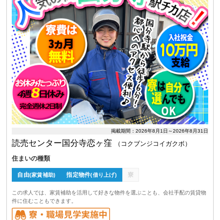
掲載期間：2026年8月1日～2026年8月31日
読売センター国分寺恋ヶ窪
（コクブンジコイガクボ）
住まいの種類
自由
指定物件
寮
(家賃補助)
(借り上げ)
この求人では、家賃補助を活用して好きな物件を選ぶことも、会社手配の賃貸物
件に住むこともできます。