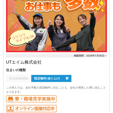
掲載期間：2026年7月30日～
UTエイム株式会社
住まいの種類
自由
指定物件
寮
(家賃補助)
(借り上げ)
この求人では、会社手配の賃貸物件に住むことも、会社が用意した寮に住むこと
もできます。