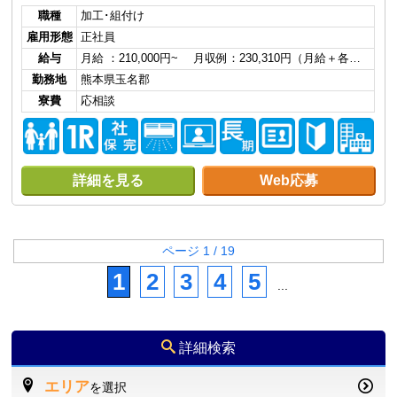
職種
加工･組付け
雇用形態
正社員
給与
月給 ：210,000円~ 月収例：230,310円（月給＋各…
勤務地
熊本県玉名郡
寮費
応相談
詳細を見る
Web応募
ページ 1 / 19
1
2
3
4
5
...
詳細検索
エリア
を選択