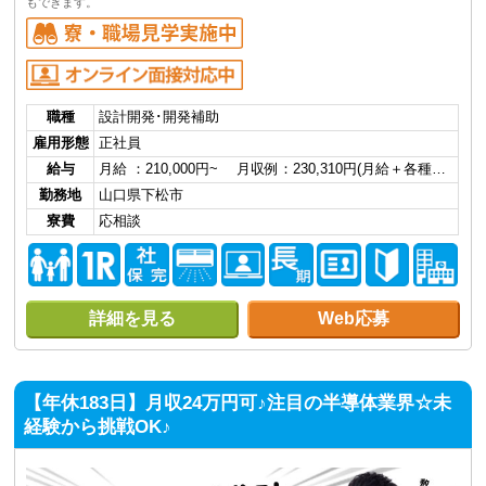
もできます。
職種
設計開発･開発補助
雇用形態
正社員
給与
月給 ：210,000円~ 月収例：230,310円(月給＋各種…
勤務地
山口県下松市
寮費
応相談
詳細を見る
Web応募
【年休183日】月収24万円可♪注目の半導体業界☆未
経験から挑戦OK♪