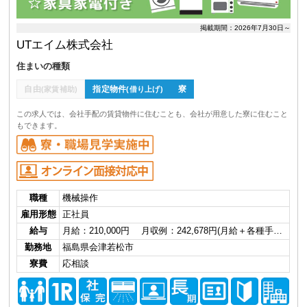
掲載期間：2026年7月30日～
UTエイム株式会社
住まいの種類
自由
指定物件
寮
(家賃補助)
(借り上げ)
この求人では、会社手配の賃貸物件に住むことも、会社が用意した寮に住むこと
もできます。
職種
機械操作
雇用形態
正社員
給与
月給：210,000円 月収例：242,678円(月給＋各種手…
勤務地
福島県会津若松市
寮費
応相談