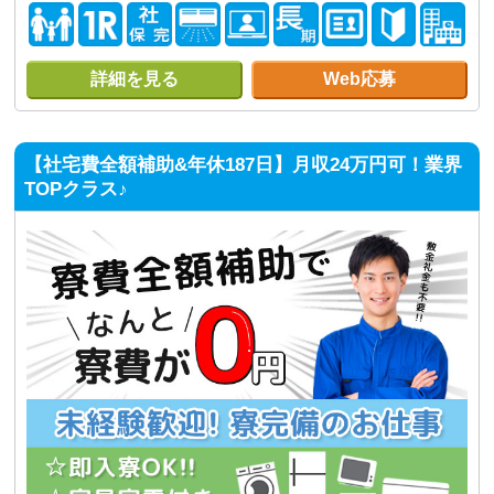
詳細を見る
Web応募
【社宅費全額補助&年休187日】月収24万円可！業界
TOPクラス♪