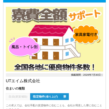
掲載期間：2026年7月30日～
UTエイム株式会社
住まいの種類
自由
指定物件
寮
(家賃補助)
(借り上げ)
この求人では、会社手配の賃貸物件に住むことも、会社が用意した寮に住むこと