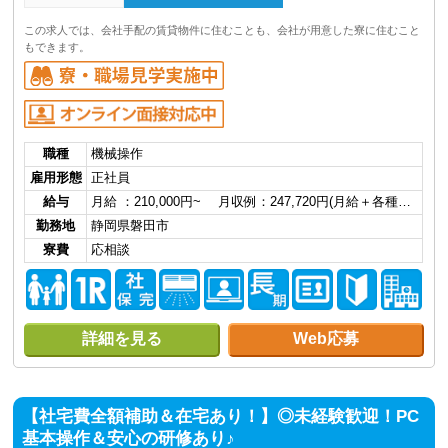
この求人では、会社手配の賃貸物件に住むことも、会社が用意した寮に住むこと
もできます。
職種
機械操作
雇用形態
正社員
給与
月給 ：210,000円~ 月収例：247,720円(月給＋各種…
勤務地
静岡県磐田市
寮費
応相談
詳細を見る
Web応募
【社宅費全額補助＆在宅あり！】◎未経験歓迎！PC
基本操作＆安心の研修あり♪